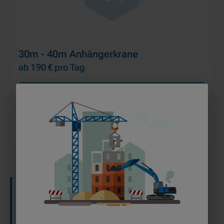
30m - 40m Anhängerkrane
ab 190 €
pro Tag
MEHR ERFAHREN
IN DEN WARENKORB
Dortmund
— Typische Einsatzbereiche
In der Dortmunder Stahlindustrie werden
Anhängerkrane aufgrund ihrer kompakten