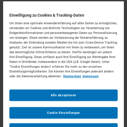
Einwilligung zu Cookies & Tracking-Daten
Um Ihnen eine optimale Anwendererfahrung auf allen Seiten zu ermöglichen,
verwenden wir Cookies und ähnliche Technologien zur Verarbeitung von
Anhängerkrane mieten in Dortmund
Endgeräteinformationen und personenbezogenen Daten zur Personalisierung
von Anzeigen. Diese werden zur Verbesserung der Nutzererfahrung, zu
Analysen, der Einbindung sozialer Medien bis hin zum Cross-Device Tracking
Mitten im Revier packen wir gemeinsam an.
Mieten
genutzt. Ziel ist unsere Kommunikation mit Ihnen zu verbessern, um Ihnen
das bestmögliche Online-Erlebnis zu bieten. Hierfür benötigen wir jedoch
Sie die passenden Anhängerkrane für Ihr Vorhaben.
Ihre Einwilligung. Diese umfasst auch Ihre Einwilligung zur Weitergabe Ihrer
Unkompliziert, zu starken Konditionen und mit
Daten in Drittländer, insbesondere in die USA (z.B. Google Daten). Unter
"Cookie Einstellungen ändern" erfahren Sie mehr zu den einzelnen
persönlichem Experten-Service.
Einstellungsmöglichkeiten. Sie können Ihre Einstellungen jederzeit ändern
oder die Datenverarbeitung ablehnen.
Datenschutz
Impressum
156
Vermietpartner im Raum
Dortmund
Alle akzeptieren
Cookie Einstellungen