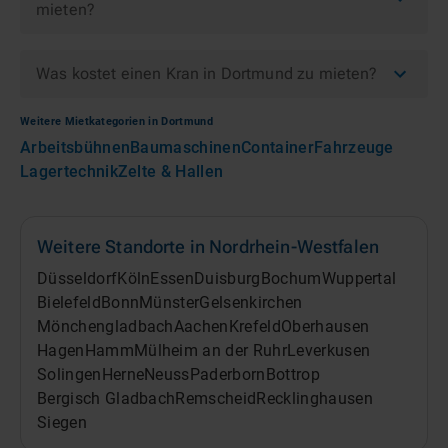
mieten?
Was kostet einen Kran in Dortmund zu mieten?
Weitere Mietkategorien in
Dortmund
Arbeitsbühnen
Baumaschinen
Container
Fahrzeuge
Lagertechnik
Zelte & Hallen
Weitere Standorte in
Nordrhein-Westfalen
Düsseldorf
Köln
Essen
Duisburg
Bochum
Wuppertal
Bielefeld
Bonn
Münster
Gelsenkirchen
Mönchengladbach
Aachen
Krefeld
Oberhausen
Hagen
Hamm
Mülheim an der Ruhr
Leverkusen
Solingen
Herne
Neuss
Paderborn
Bottrop
Bergisch Gladbach
Remscheid
Recklinghausen
Siegen