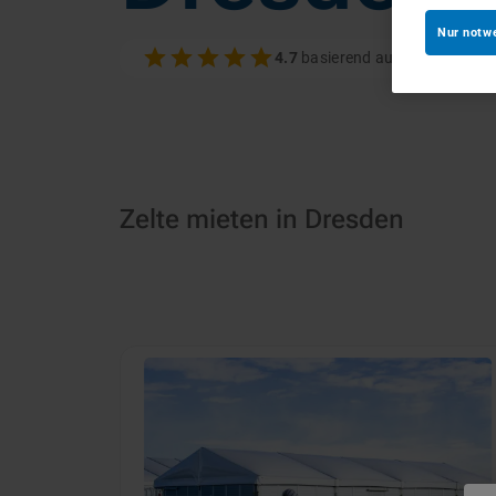
Nur notw
4.7
basierend auf 100+ Bewer
Zelte mieten in Dresden