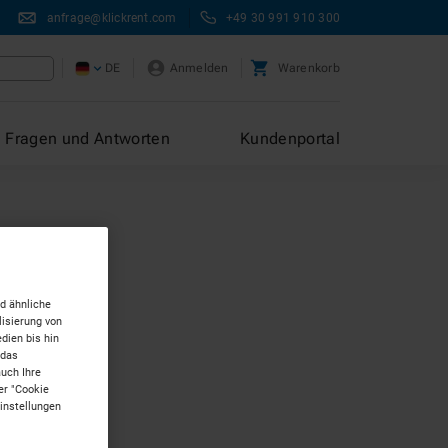
anfrage@klickrent.com
+49 30 991 910 300
DE
Anmelden
Warenkorb
Fragen und Antworten
Kundenportal
d ähnliche
isierung von
dien bis hin
 das
auch Ihre
er "Cookie
Einstellungen