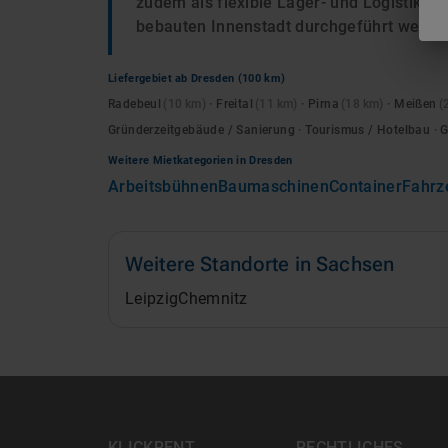
zudem als flexible Lager- und Logistiklö
bebauten Innenstadt durchgeführt werde
Liefergebiet ab
Dresden
(100 km)
Radebeul
(
10
km)
·
Freital
(
11
km)
·
Pirna
(
18
km)
·
Meißen
(
Gründerzeitgebäude / Sanierung · Tourismus / Hotelbau · 
Weitere Mietkategorien in
Dresden
Arbeitsbühnen
Baumaschinen
Container
Fahrz
Weitere Standorte in
Sachsen
Leipzig
Chemnitz
KLICKRENT
RECHTLICHES