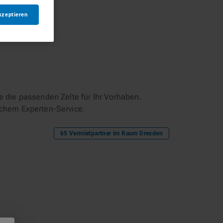
kzeptieren
 die passenden Zelte für Ihr Vorhaben.
ichem Experten-Service.
65
Vermietpartner im Raum
Dresden