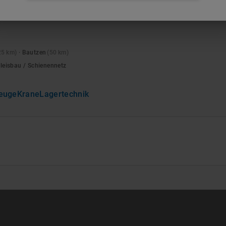
sungen für Baumaterialien oder Inventar, wenn Erweiterunge
n.
25
km)
·
Bautzen
(
50
km)
Gleisbau / Schienennetz
euge
Krane
Lagertechnik