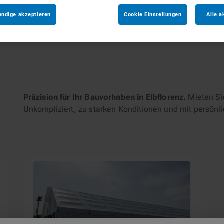
endige akzeptieren
Cookie Einstellungen
Alle a
tungen
Präzision für Ihr Bauvorhaben in Elbflorenz.
Mieten Sie
Unkompliziert, zu starken Konditionen und mit persönl