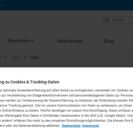
on
Suchen
Branchen
Referenzen
Blog
n
Zelte
Zelte
ung zu Cookies & Tracking-Daten
ten in
e optimale Anwendererfahrung auf allen Seiten zu ermöglichen, verwenden wir Cookies un
 zur Verarbeitung von Endgeräteinformationen und personenbezogenen Daten zur Personal
ese werden zur Verbesserung der Nutzererfahrung, zu Analysen, der Einbindung sozialer Me
vice Tracking genutzt. Ziel ist unsere Kommunikation mit Ihnen zu verbessern, um Ihnen
 Online-Erlebnis zu bieten. Hierfür benötigen wir jedoch Ihre Einwilligung. Diese umfasst 
zur Weitergabe Ihrer Daten in Drittländer, insbesondere in die USA (z.B. Google Daten). Unt
n ändern" erfahren Sie mehr zu den einzelnen Einstellungsmöglichkeiten. Sie können Ihre 
dern oder die Datenverarbeitung ablehnen.
Datenschutz
Impressum