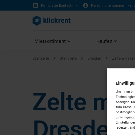
Komplette Bautechnik
Persönliche Kommunikati
Mietsortiment
Kaufen
Startseite
Standorte
Dresden
Zelte & Halle
Einwillig
Zelte mie
Um Ihnen ein
Technologien
Anzeigen. Di
zum Cross-De
bestmögliche
Einwilligung 
Dresden
Einstellunge
jederzeit än