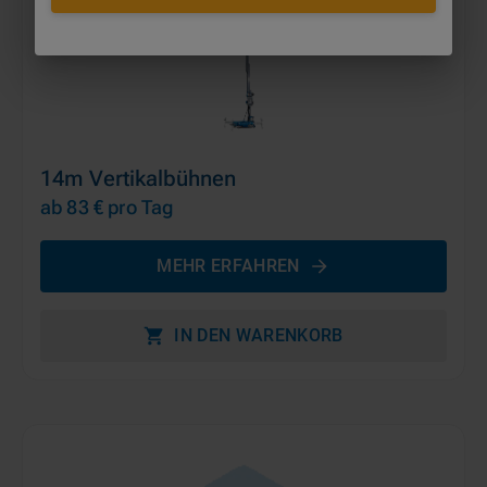
14m Vertikalbühnen
ab 83 €
pro Tag
MEHR ERFAHREN
IN DEN WARENKORB