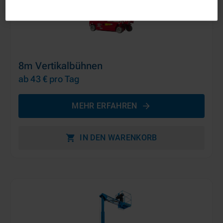
8m Vertikalbühnen
ab 43 €
pro Tag
MEHR ERFAHREN
IN DEN WARENKORB