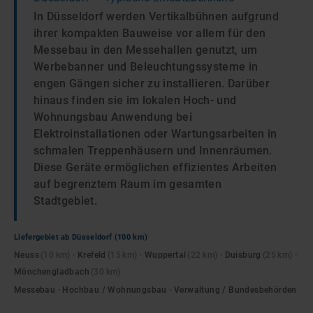
In Düsseldorf werden Vertikalbühnen aufgrund
ihrer kompakten Bauweise vor allem für den
Messebau in den Messehallen genutzt, um
Werbebanner und Beleuchtungssysteme in
engen Gängen sicher zu installieren. Darüber
hinaus finden sie im lokalen Hoch- und
Wohnungsbau Anwendung bei
Elektroinstallationen oder Wartungsarbeiten in
schmalen Treppenhäusern und Innenräumen.
Diese Geräte ermöglichen effizientes Arbeiten
auf begrenztem Raum im gesamten
Stadtgebiet.
Liefergebiet ab
Düsseldorf
(100 km)
Neuss
(
10
km)
·
Krefeld
(
15
km)
·
Wuppertal
(
22
km)
·
Duisburg
(
25
km)
·
Mönchengladbach
(
30
km)
Messebau · Hochbau / Wohnungsbau · Verwaltung / Bundesbehörden