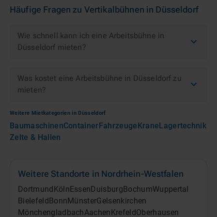
Häufige Fragen zu
Vertikalbühnen
in
Düsseldorf
Wie schnell kann ich eine Arbeitsbühne in
Düsseldorf mieten?
Was kostet eine Arbeitsbühne in Düsseldorf zu
mieten?
Weitere Mietkategorien in
Düsseldorf
Baumaschinen
Container
Fahrzeuge
Krane
Lagertechnik
Zelte & Hallen
Weitere Standorte in
Nordrhein-Westfalen
Dortmund
Köln
Essen
Duisburg
Bochum
Wuppertal
Bielefeld
Bonn
Münster
Gelsenkirchen
Mönchengladbach
Aachen
Krefeld
Oberhausen