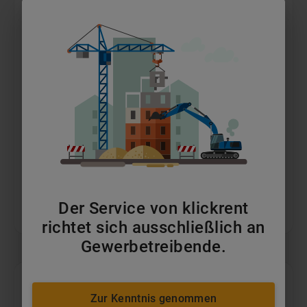
13m Vertikalbühnen
ab 79 €
pro Tag
MEHR ERFAHREN
Der Service von klickrent
IN DEN WARENKORB
richtet sich ausschließlich an
Gewerbetreibende.
Zur Kenntnis genommen