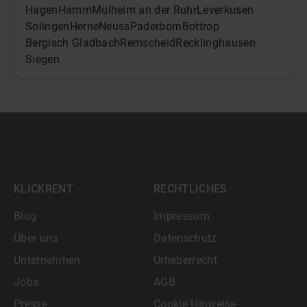
Hagen
Hamm
Mülheim an der Ruhr
Leverkusen
Solingen
Herne
Neuss
Paderborn
Bottrop
Bergisch Gladbach
Remscheid
Recklinghausen
Siegen
KLICKRENT
RECHTLICHES
Blog
Impressum
Über uns
Datenschutz
Unternehmen
Urheberrecht
Jobs
AGB
Presse
Cookie Hinweise