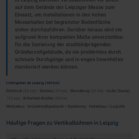
auf dem Gelände der Leipziger Messe zum
Einsatz, um Installationen in den hohen
Messehallen bei begrenzter Bodenfläche
sicher durchzuführen. Darüber hinaus sind sie
aufgrund ihrer kompakten Maße unverzichtbar
für die Sanierung der stadtbildprägenden
Gründerzeitgebäude, da sie problemlos durch
schmale Durchgänge und in engen Innenhöfen
manövriert werden können.
Liefergebiet ab
Leipzig
(100 km)
Delitzsch
(
25
km)
·
Grimma
(
30
km)
·
Merseburg
(
30
km)
·
Halle (Saale)
(
35
km)
·
Bitterfeld-Wolfen
(
45
km)
Messebau · Gründerzeitgebäude / Sanierung · Hafenbau / Logistik
Häufige Fragen zu
Vertikalbühnen
in
Leipzig