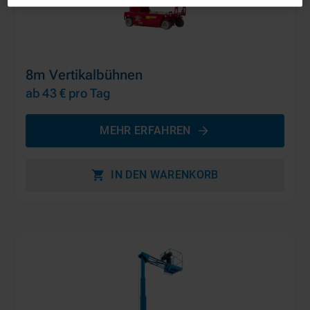
8m Vertikalbühnen
ab 43 €
pro Tag
MEHR ERFAHREN
IN DEN WARENKORB