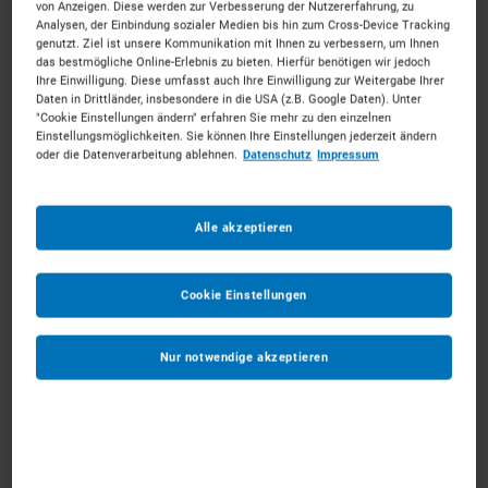
von Anzeigen. Diese werden zur Verbesserung der Nutzererfahrung, zu
Analysen, der Einbindung sozialer Medien bis hin zum Cross-Device Tracking
genutzt. Ziel ist unsere Kommunikation mit Ihnen zu verbessern, um Ihnen
das bestmögliche Online-Erlebnis zu bieten. Hierfür benötigen wir jedoch
Ihre Einwilligung. Diese umfasst auch Ihre Einwilligung zur Weitergabe Ihrer
Daten in Drittländer, insbesondere in die USA (z.B. Google Daten). Unter
bis 6m Vertikalbühnen
"Cookie Einstellungen ändern" erfahren Sie mehr zu den einzelnen
ab 38 €
pro Tag
Einstellungsmöglichkeiten. Sie können Ihre Einstellungen jederzeit ändern
oder die Datenverarbeitung ablehnen.
Datenschutz
Impressum
MEHR ERFAHREN
Alle akzeptieren
IN DEN WARENKORB
Cookie Einstellungen
Nur notwendige akzeptieren