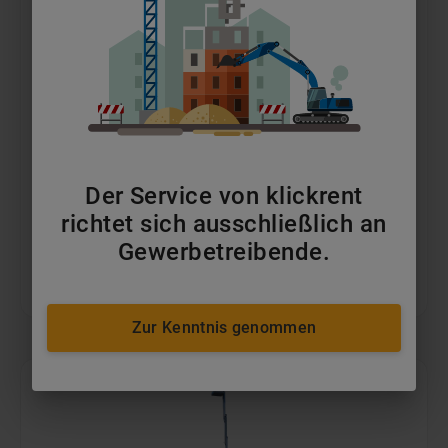
13m Vertikalbühnen
ab 79 €
pro Tag
Der Service von klickrent
MEHR ERFAHREN
richtet sich ausschließlich an
Gewerbetreibende.
IN DEN WARENKORB
Zur Kenntnis genommen