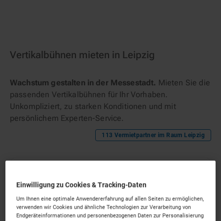
Vertikalbühnen mieten in Leipzig
Wachstum gestalten in der Messestadt.
Mieten Sie die
passenden Vertikalbühnen für Ihr Vorhaben.
Unkompliziert, zu starken Konditionen und mit
persönlichem Experten-Service.
113
Vermietpartner im Raum
Leipzig
Einwilligung zu Cookies & Tracking-Daten
Um Ihnen eine optimale Anwendererfahrung auf allen Seiten zu ermöglichen,
verwenden wir Cookies und ähnliche Technologien zur Verarbeitung von
Endgeräteinformationen und personenbezogenen Daten zur Personalisierung