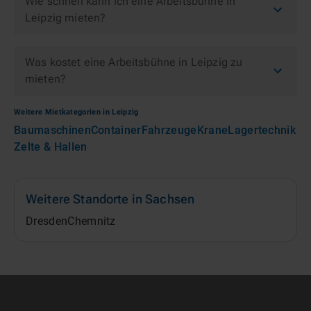
Wie schnell kann ich eine Arbeitsbühne in
Leipzig mieten?
Was kostet eine Arbeitsbühne in Leipzig zu
mieten?
Weitere Mietkategorien in
Leipzig
Baumaschinen
Container
Fahrzeuge
Krane
Lagertechnik
Zelte & Hallen
Weitere Standorte in
Sachsen
Dresden
Chemnitz