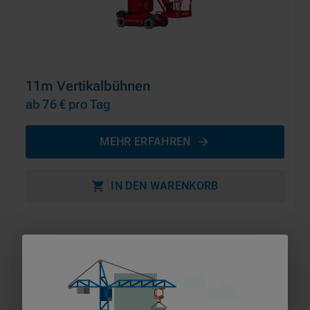
11m Vertikalbühnen
ab 76 €
pro Tag
MEHR ERFAHREN
IN DEN WARENKORB