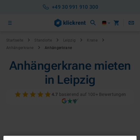
+49 30 991 910 300
Startseite
Standorte
Leipzig
Krane
Anhängerkrane
Anhängerkrane
Anhängerkrane mieten
in Leipzig
4.7
basierend auf 100+ Bewertungen