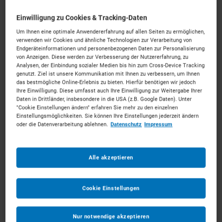
Einwilligung zu Cookies & Tracking-Daten
Um Ihnen eine optimale Anwendererfahrung auf allen Seiten zu ermöglichen,
verwenden wir Cookies und ähnliche Technologien zur Verarbeitung von
Endgeräteinformationen und personenbezogenen Daten zur Personalisierung
Anhängerkrane mieten in Leipzig
von Anzeigen. Diese werden zur Verbesserung der Nutzererfahrung, zu
Analysen, der Einbindung sozialer Medien bis hin zum Cross-Device Tracking
genutzt. Ziel ist unsere Kommunikation mit Ihnen zu verbessern, um Ihnen
Wachstum gestalten in der Messestadt.
Mieten Sie die
das bestmögliche Online-Erlebnis zu bieten. Hierfür benötigen wir jedoch
Ihre Einwilligung. Diese umfasst auch Ihre Einwilligung zur Weitergabe Ihrer
passenden Anhängerkrane für Ihr Vorhaben.
Daten in Drittländer, insbesondere in die USA (z.B. Google Daten). Unter
Unkompliziert, zu starken Konditionen und mit
"Cookie Einstellungen ändern" erfahren Sie mehr zu den einzelnen
Einstellungsmöglichkeiten. Sie können Ihre Einstellungen jederzeit ändern
persönlichem Experten-Service.
oder die Datenverarbeitung ablehnen.
Datenschutz
Impressum
113
Vermietpartner im Raum
Leipzig
Alle akzeptieren
Cookie Einstellungen
Nur notwendige akzeptieren