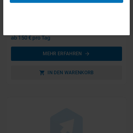
20m - 30m Anhängerkrane
ab 150 €
pro Tag
MEHR ERFAHREN
IN DEN WARENKORB