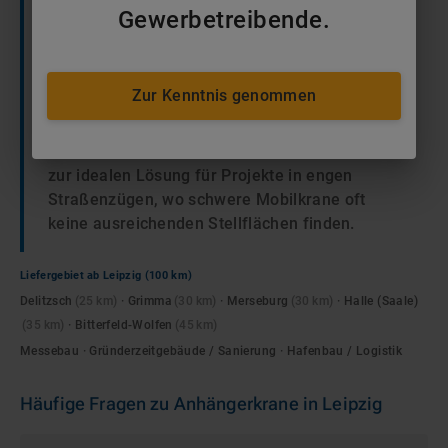
Standelemente und Dekorationen aufgrund
Gewerbetreibende.
ihrer kompakten Bauweise präzise in den
Hallen zu positionieren. In den dicht bebauten
Gründerzeitvierteln ermöglichen sie zudem
Zur Kenntnis genommen
effiziente Dach- und Fassadensanierungen bei
begrenztem Platzangebot im öffentlichen
Verkehrsraum. Ihre Mobilität macht sie dabei
zur idealen Lösung für Projekte in engen
Straßenzügen, wo schwere Mobilkrane oft
keine ausreichenden Stellflächen finden.
Liefergebiet ab
Leipzig
(100 km)
Delitzsch
(
25
km)
·
Grimma
(
30
km)
·
Merseburg
(
30
km)
·
Halle (Saale)
(
35
km)
·
Bitterfeld-Wolfen
(
45
km)
Messebau · Gründerzeitgebäude / Sanierung · Hafenbau / Logistik
Häufige Fragen zu
Anhängerkrane
in
Leipzig