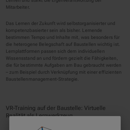
Lernen und stärkt die Eigenverantwortung der
Mitarbeiter.
Das Lernen der Zukunft wird selbstorganisierter und
kompetenzbasierter sein als bisher. Lernende
bestimmen Tempo und Inhalte mit, was besonders für
die heterogene Belegschaft auf Baustellen wichtig ist.
Lernplattformen passen sich dem individuellen
Wissensstand an und fördern gezielt die Fähigkeiten,
die für bestimmte Aufgaben am Bau gebraucht werden
– zum Beispiel durch Verknüpfung mit einer effizienten
Baustellenmanagement-Strategie.
VR-Training auf der Baustelle: Virtuelle
Realität als Lernwerkzeug