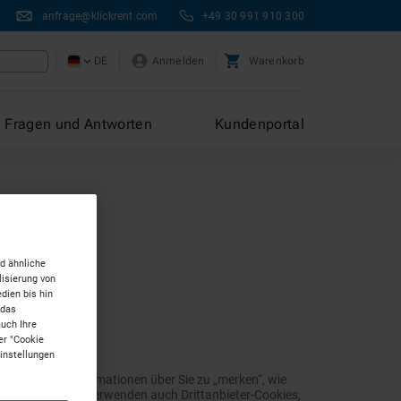
anfrage@klickrent.com
+49 30 991 910 300
DE
Anmelden
Warenkorb
Fragen und Antworten
Kundenportal
d ähnliche
isierung von
dien bis hin
 das
auch Ihre
er "Cookie
Einstellungen
ert, um sich Informationen über Sie zu „merken“, wie
bezeichnet. Wir verwenden auch Drittanbieter-Cookies,