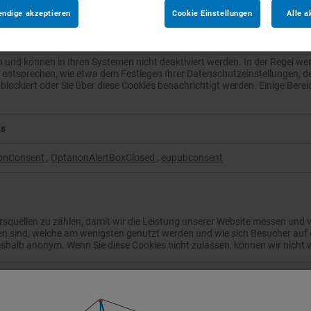
en besuchten Website stammen. Wie verwenden diese Cookies zur Unter
endige akzeptieren
Cookie Einstellungen
Alle a
r-Technologien für die folgenden Zwecke:
ch und können in Ihren Systemen nicht deaktiviert werden. In der Regel we
ng entsprechen, wie etwa dem Festlegen Ihrer Datenschutzeinstellungen,
blockiert oder Sie über diese Cookies benachrichtigt werden. Einige Berei
es
onConsent
,
OptanonAlertBoxClosed
,
eupubconsent
squellen zu zählen, damit wir die Leistung unserer Website messen und v
en sind, welche am wenigsten genutzt werden und wie sich Besucher auf 
shalb anonym. Wenn Sie diese Cookies nicht zulassen, können wir nicht
es
xxxxxxxxx
,
_hjAbsoluteSessionInProgress
,
_ga
,
_hjTLDTest
,
_hjFirstSeen