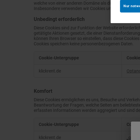
welche von einer anderen Domäne als die der von Ihn
Nur notw
Insbesondere verwenden wir Cookies und andere Tracke
Unbedingt erforderlich
Diese Cookies sind zur Funktion der Website erforderli
getätigte Aktionen gesetzt, die einer Dienstanforderu
können Ihren Browser so einstellen, dass diese Cookies 
Cookies speichern keine personenbezogenen Daten.
Cookie-Untergruppe
Cooki
Unbedingt
klickrent.de
Optan
erforderlich
Komfort
Diese Cookies ermöglichen es uns, Besuche und Verkehr
Beantwortung der Fragen, welche Seiten am beliebtest
erfassten Informationen werden aggregiert und sind de
Cookie-Untergruppe
Cooki
Komfort
klickrent.de
_ga_x