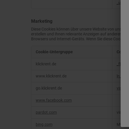
_uetvi
Marketing
Diese Cookies können über unsere Website von unseren
erstellen und Ihnen relevante Anzeigen auf anderen Webs
Browsers und Internet-Geräts. Wenn Sie diese Cookies 
Cookie-Untergruppe
Cooki
Marketing
klickrent.de
_fbp
,
_
www.klickrent.de
ln_or
,
go.klickrent.de
visitor
www.facebook.com
pardot.com
visitor
bing.com
MUID