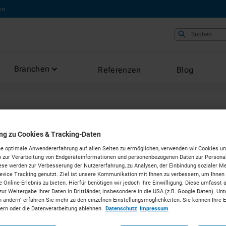
on
Suchen
Branchen
Referenzen
Blog
ung zu Cookies & Tracking-Daten
e optimale Anwendererfahrung auf allen Seiten zu ermöglichen, verwenden wir Cookies un
 zur Verarbeitung von Endgeräteinformationen und personenbezogenen Daten zur Personal
ese werden zur Verbesserung der Nutzererfahrung, zu Analysen, der Einbindung sozialer Me
vice Tracking genutzt. Ziel ist unsere Kommunikation mit Ihnen zu verbessern, um Ihnen
 Online-Erlebnis zu bieten. Hierfür benötigen wir jedoch Ihre Einwilligung. Diese umfasst 
zur Weitergabe Ihrer Daten in Drittländer, insbesondere in die USA (z.B. Google Daten). Unt
n ändern" erfahren Sie mehr zu den einzelnen Einstellungsmöglichkeiten. Sie können Ihre 
dern oder die Datenverarbeitung ablehnen.
Datenschutz
Impressum
 Ihr Browser auf Anweisung einer besuchten Website auf Ihrem Gerät speich
en. Diese Cookies werden von uns gesetzt und als Erstanbieter-Cookies 