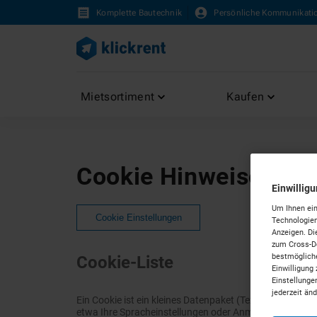
Komplette Bautechnik
Persönliche Kommunikati
Mietsortiment
Kaufen
Cookie Hinweise
Einwillig
Um Ihnen ein
Cookie Einstellungen
Technologien
Anzeigen. Di
zum Cross-De
bestmögliche
Cookie-Liste
Einwilligung 
Einstellunge
jederzeit än
Ein Cookie ist ein kleines Datenpaket (Textdatei), das
etwa Ihre Spracheinstellungen oder Anmeldeinformation