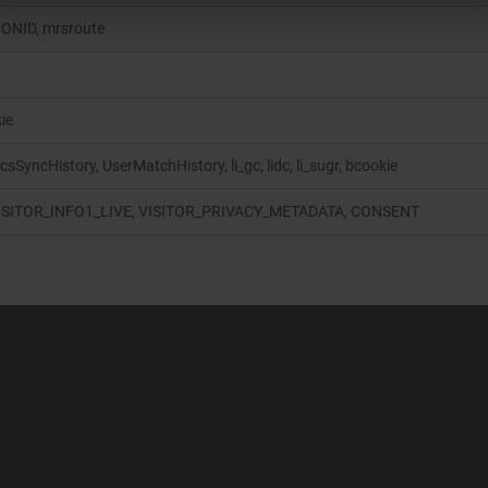
ONID, mrsroute
ie
csSyncHistory, UserMatchHistory, li_gc, lidc, li_sugr, bcookie
VISITOR_INFO1_LIVE, VISITOR_PRIVACY_METADATA, CONSENT