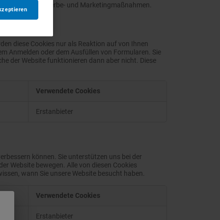
stützung unserer Werbe- und Marketingmaßnahmen.
kzeptieren
rden diese Cookies nur als Reaktion auf von Ihnen
 dem Anmelden oder dem Ausfüllen von Formularen. Sie
che der Website funktionieren dann aber nicht. Diese
Verwendete Cookies
Erstanbieter
erbessern können. Sie unterstützen uns bei der
der Website bewegen. Alle von diesen Cookies
 wissen, wann Sie unsere Website besucht haben.
Verwendete Cookies
,
Erstanbieter