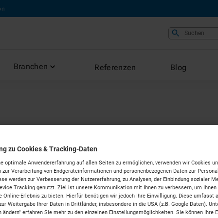
on
Suchen
Branchen
Referenzen
Blog
umaschinen optimal 
ung zu Cookies & Tracking-Daten
e optimale Anwendererfahrung auf allen Seiten zu ermöglichen, verwenden wir Cookies un
 zur Verarbeitung von Endgeräteinformationen und personenbezogenen Daten zur Personal
optimale Ladevorgang funktioniert. Wi
ese werden zur Verbesserung der Nutzererfahrung, zu Analysen, der Einbindung sozialer Me
vice Tracking genutzt. Ziel ist unsere Kommunikation mit Ihnen zu verbessern, um Ihnen
 Online-Erlebnis zu bieten. Hierfür benötigen wir jedoch Ihre Einwilligung. Diese umfasst 
y Buchwald.
zur Weitergabe Ihrer Daten in Drittländer, insbesondere in die USA (z.B. Google Daten). Unt
n ändern" erfahren Sie mehr zu den einzelnen Einstellungsmöglichkeiten. Sie können Ihre 