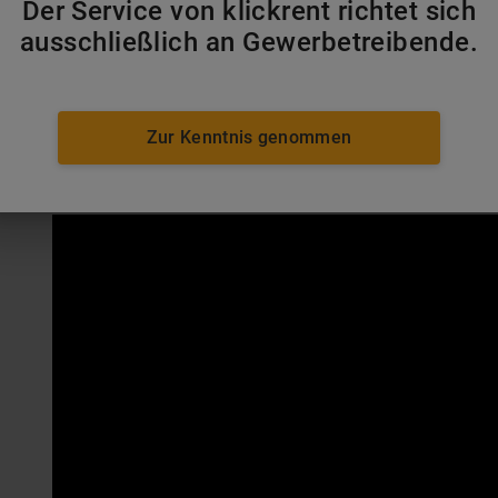
Der Service von klickrent richtet sich
ausschließlich an Gewerbetreibende.
Um die Arbeit auf der Baustelle so effizient wie mög
der richtigen Beladung auch effizient betankt werden. 
Bauunternehmen funktioniert, erfahren Sie in folgend
Zur Kenntnis genommen