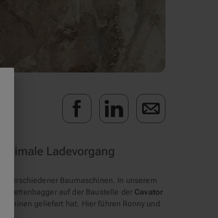
r optimale Ladevorgang
ahl verschiedener Baumaschinen. In unserem
AT-Kettenbagger auf der Baustelle der
Cavator
Maschinen geliefert hat. Hier führen Ronny und
urch.