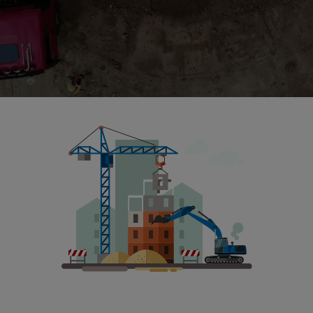
inen
klickrent und der Kettenbagger - de
Ronny Buchwald ist Maschinist und bedient eine Vielz
aktuellen Video sehen wir Ronny im Einsatz mit dem C
GmbH
in Berlin-Hellersdorf, für die klickrent mehrere 
sein Team Erdarbeiten für den Bau eines Parkhauses d