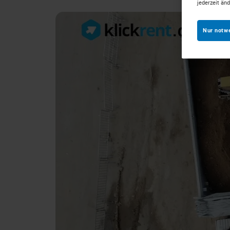
jederzeit än
Nur notw