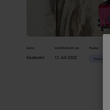
Autor
Veröffentlicht am
Thema
Gastautor
12 Juli 2022
Baumasch