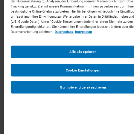
der Nutzererfahrung, zu Analysen, der Einbindung sozialer Medien bis hin zum Cros
Drehwerksbremse offen sein und in 
Tracking genutzt. Ziel ist unsere Kommunikation mit Ihnen zu verbessern, um Ihn
gelöstem Zustand arretiert werden. Das 
bestmögliche Online-Erlebnis zu bieten. Hierfür benötigen wir jedoch Ihre Einwillig
umfasst auch Ihre Einwilligung zur Weitergabe Ihrer Daten in Drittländer, insbeson
gewährleistet, dass sich der Baukran mit 
(z.B. Google Daten). Unter "Cookie Einstellungen ändern" erfahren Sie mehr zu den
dem Wind drehen und seine 
Einstellungsmöglichkeiten. Sie können Ihre Einstellungen jederzeit ändern oder die
Angriffsfläche zugunsten der Stabilität 
Datenverarbeitung ablehnen.
Datenschutz
Impressum
minimieren kann. Der Kranführer muss 
außerdem dafür sorgen, dass:
Alle akzeptieren
• Lasten sowie Lastaufnahme- und 
Anschlagmittel ausgehängt sind,
Cookie Einstellungen
• der Lasthaken hochgezogen wird und
Nur notwendige akzeptieren
• die Krankatze sich in der 
„Feierabendstellung“ befindet.
Abhängig vom Standort und der 