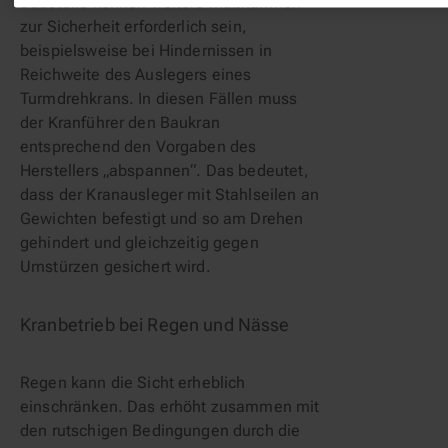
Baustelle können weitere Maßnahmen 
zur Sicherheit erforderlich sein, 
beispielsweise bei Hindernissen in 
Reichweite des Auslegers eines 
Turmdrehkrans. In diesen Fällen muss 
der Kranführer den Baukran 
entsprechend den Vorgaben des 
Herstellers „abspannen“. Das bedeutet, 
dass der Kranausleger mit Stahlseilen an 
Gewichten befestigt und so am Drehen 
gehindert und gleichzeitig gegen 
Umstürzen gesichert wird.
Kranbetrieb bei Regen und Nässe
Regen kann die Sicht erheblich 
einschränken. Das erhöht zusammen mit 
den rutschigen Bedingungen durch die 