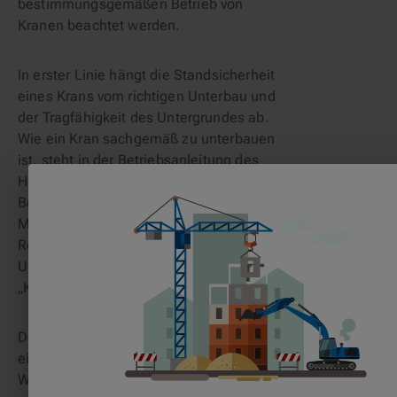
bestimmungsgemäßen Betrieb von 
Kranen beachtet werden.
In erster Linie hängt die Standsicherheit 
eines Krans vom richtigen Unterbau und 
der Tragfähigkeit des Untergrundes ab. 
Wie ein Kran sachgemäß zu unterbauen 
ist, steht in der Betriebsanleitung des 
Herstellers. Wichtige 
Betriebsvorschriften, beispielsweise die 
Maßnahmen bei Wind, finden sich in 
Regelwerken wie der 
Unfallverhütungsvorschrift (UVV) 
„Krane“.
Der Kraneinsatz im Freien ist 
einzustellen, sobald die 
Wetterbedingungen derart schlecht 