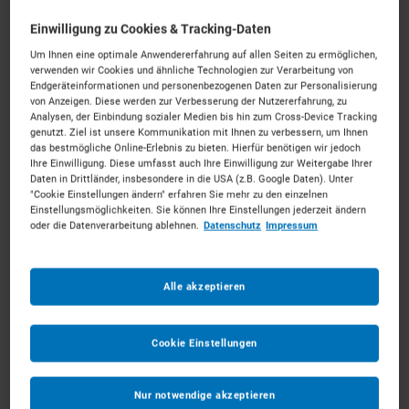
Einwilligung zu Cookies & Tracking-Daten
Autor
Veröffentlicht am
Um Ihnen eine optimale Anwendererfahrung auf allen Seiten zu ermöglichen,
Tizian
18 März 2026
verwenden wir Cookies und ähnliche Technologien zur Verarbeitung von
Endgeräteinformationen und personenbezogenen Daten zur Personalisierung
von Anzeigen. Diese werden zur Verbesserung der Nutzererfahrung, zu
Baumaschinen
Analysen, der Einbindung sozialer Medien bis hin zum Cross-Device Tracking
genutzt. Ziel ist unsere Kommunikation mit Ihnen zu verbessern, um Ihnen
das bestmögliche Online-Erlebnis zu bieten. Hierfür benötigen wir jedoch
Welche häufigsten Kranarten gibt es überhaupt?
Ihre Einwilligung. Diese umfasst auch Ihre Einwilligung zur Weitergabe Ihrer
Daten in Drittländer, insbesondere in die USA (z.B. Google Daten). Unter
"Cookie Einstellungen ändern" erfahren Sie mehr zu den einzelnen
Einstellungsmöglichkeiten. Sie können Ihre Einstellungen jederzeit ändern
Auch wenn die Liste keinen Anspruch auf absolute
oder die Datenverarbeitung ablehnen.
Datenschutz
Impressum
Vollständigkeit erhebt, kann man grundsätzlich erst
einmal folgende Arten unterscheiden: Mobilbaukran,
Autokran, Minikran, Raupenkran,
Alle akzeptieren
Dachdeckerkran/Anhängerkran, Ladekran,
Steinversetzkran, Turmdrehkran und Portalkran.
Cookie Einstellungen
Natürlich können Sie
alle Kranarten bei uns mieten
Nur notwendige akzeptieren
Im weiteren Sinne könnte man auch Teleskopstapler