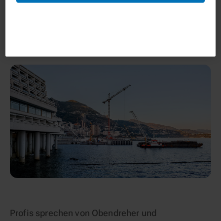
respektive -lader dazu zählen, weil viele
Bauunternehmen sie auch dazu verwenden, Material in
die Höhe zu bewegen. So gesehen ist es eine
Baumaschine mit Kraneigenschaften.
Profis sprechen von Obendreher und