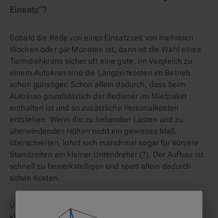
Einsatz“?
Sobald die Rede von einer Einsatzzeit von mehreren
Wochen oder gar Monaten ist, dann ist die Wahl eines
Turmdrehkrans sicher oft eine gute. Im Vergleich zu
einem Autokran sind die Langzeitkosten im Betrieb
schon günstiger. Schon allein dadurch, dass beim
Autokran grundsätzlich der Bediener im Mietpaket
enthalten ist und so zusätzliche Personalkosten
entstehen. Wenn die zu hebenden Lasten und zu
überwindenden Höhen nicht ein gewisses Maß
überschreiten, lohnt sich manchmal sogar für kürzere
Standzeiten ein kleiner Untendreher (?). Der Aufbau ist
schnell zu bewerkstelligen und spart allein dadurch
schon Kosten.
Übrigens beträgt die durchschnittliche Mietdauer bei
klickrent sieben Monate.