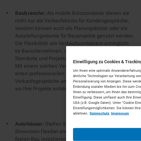
Baubranche:
Als mobile Bürocontainer dienen sie
nicht nur als Verkaufsbüros für Kundengespräche,
sondern können auch als Planungsbüros oder als
Ausstellungsräume für Bauprojekte genutzt werden.
Die Flexibilität von Verkaufscontainern ermöglicht
es Bauunternehmen, sich schnell auf wechselnde
Standorte und Projektanforderungen einzustellen.
Einwilligung zu Cookies & Tracki
Mit einem solchen Verkaufsraum schaffen Sie
Um Ihnen eine optimale Anwendererfahrung 
einen professionellen Rahmen für
ähnliche Technologien zur Verarbeitung v
Verkaufsgespräche und Präsentationen, direkt dort,
Personalisierung von Anzeigen. Diese werde
Einbindung sozialer Medien bis hin zum Cr
wo Ihre Projekte entstehen.
Ihnen zu verbessern, um Ihnen das bestmögli
Einwilligung. Diese umfasst auch Ihre Einwil
USA (z.B. Google Daten). Unter "Cookie Ein
Einstellungsmöglichkeiten. Sie können Ihre
ablehnen.
Datenschutz
Impressum
Autohäuser:
Stellen Sie sich vor, Sie könnten Ihren
Showroom flexibel erweitern, ohne gleich in einen
festen Bau investieren zu müssen. Mit einem