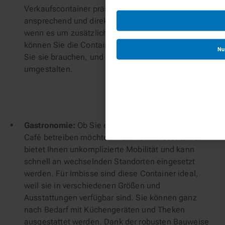
Verkaufscontainer präsentieren Sie neue Modelle
ansprechend und direkt auf dem Vorplatz. Und
wenn es um zusätzliche Verkaufsflächen geht,
können Sie die Container genau dort platzieren, wo
Nu
Sie sie brauchen, und bei Bedarf sogar
umgestalten.
Gastronomie:
Ob Sie einen Imbiss oder ein kleines
Café betreiben möchten – ein Verkaufscontainer
bietet Ihnen unkomplizierte Mobilität und kann
schnell an wechselnden Standorten eingesetzt
werden. Für Imbisse sind diese Container ideal,
weil sie in verschiedenen Größen und
Ausstattungen verfügbar sind. Sie können ganz
nach Bedarf mit Küchengeräten und Theken
ausgestattet werden. Dank der robusten Bauweise