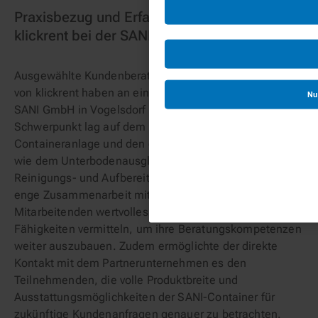
Praxisbezug und Erfahrungsaustausch –
klickrent bei der SANI Containerschulung
Ausgewählte Kundenberater und Kundenberaterinnen
von klickrent haben an einer Containerschulung bei der
Nu
SANI GmbH in Vogelsdorf teilgenommen. Der
Schwerpunkt lag auf dem Aufbau einer Duo-
Containeranlage und den damit verbundenen Aspekten
wie dem Unterbodenausgleich, der Abdichtung sowie
Reinigungs- und Aufbereitungsprozessen. Durch die
enge Zusammenarbeit mit SANI konnte klickrent seinen
Mitarbeitenden wertvolles Fachwissen und praktische
Fähigkeiten vermitteln, um ihre Beratungskompetenzen
weiter auszubauen. Zudem ermöglichte der direkte
Kontakt mit dem Partnerunternehmen es den
Teilnehmenden, die volle Produktbreite und
Ausstattungsmöglichkeiten der SANI-Container für
zukünftige Kundenanfragen genauer zu betrachten.