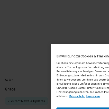
Einwilligung zu Cookies & Tracki
Um Ihnen eine optimale Anwendererfahrung 
ähnliche Technologien zur Verarbeitung v
Personalisierung von Anzeigen. Diese werde
Einbindung sozialer Medien bis hin zum Cr
Ihnen zu verbessern, um Ihnen das bestmögli
Autor
Veröffentlicht am
Einwilligung. Diese umfasst auch Ihre Einwil
USA (z.B. Google Daten). Unter "Cookie Ein
Grace
13 Juni 2023
Einstellungsmöglichkeiten. Sie können Ihre
ablehnen.
Datenschutz
Impressum
klickrent News & Updates