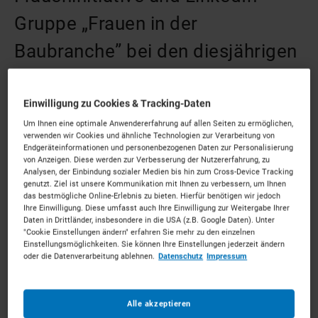
Gruppe „Frauen in der
Baubranche” bei den diesjährigen
European Rental Awards unter die
Top 3 der Kategorie „Best
Einwilligung zu Cookies & Tracking-Daten
Um Ihnen eine optimale Anwendererfahrung auf allen Seiten zu ermöglichen,
Initiative in People” geschafft.
verwenden wir Cookies und ähnliche Technologien zur Verarbeitung von
Endgeräteinformationen und personenbezogenen Daten zur Personalisierung
von Anzeigen. Diese werden zur Verbesserung der Nutzererfahrung, zu
Analysen, der Einbindung sozialer Medien bis hin zum Cross-Device Tracking
genutzt. Ziel ist unsere Kommunikation mit Ihnen zu verbessern, um Ihnen
das bestmögliche Online-Erlebnis zu bieten. Hierfür benötigen wir jedoch
Ihre Einwilligung. Diese umfasst auch Ihre Einwilligung zur Weitergabe Ihrer
Daten in Drittländer, insbesondere in die USA (z.B. Google Daten). Unter
"Cookie Einstellungen ändern" erfahren Sie mehr zu den einzelnen
Einstellungsmöglichkeiten. Sie können Ihre Einstellungen jederzeit ändern
oder die Datenverarbeitung ablehnen.
Datenschutz
Impressum
Alle akzeptieren