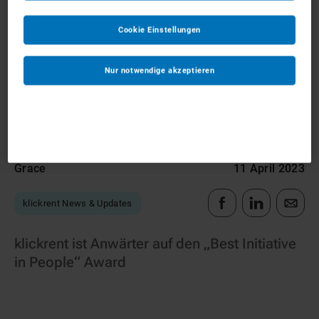
Cookie Einstellungen
Nur notwendige akzeptieren
Autor
Veröffentlicht am
Grace
11 April 2023
klickrent News & Updates
klickrent ist Anwärter auf den
„
Best Initiative
in People“ Award