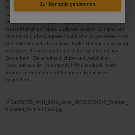
Die Ergebnisse der Initiative sprechen für sich. Die
Zur Kenntnis genommen
Frauenquote bei klickrent liegt aktuell bei 49 Prozent.
Auch auf Führungsebene ist das Verhältnis mit 43
Prozent Frauen nahezu ausgeglichen. Co-
Geschäftsführer Tobias Sudbrock erklärt: „Wir sind auf
talentierte und engagierte Fachkräfte angewiesen – das
Geschlecht spielt dabei keine Rolle. Dennoch überwiegt
in unserer Branche häufig der Anteil an männlichen
Bewerbern. Die erhöhte Sichtbarkeit weiblicher
Vorbilder aus der Community hilft uns dabei, mehr
Frauen zu erreichen und für unsere Branche zu
begeistern“.