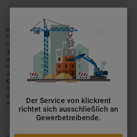
Im Oktober 2022 hat klickrent während der bauma die
Fraueninitiative im Rahmen eines
Frauendinners
ins
Leben gerufen und parallel dazu die LinkedIn-Gruppe
„
Frauen in der Baubranche
“ gelauncht. Die Gruppe
vereint Frauen, die die Baubranche aktiv mitgestalten
wollen und bietet eine Plattform, in der sie sich
vernetzen und auszutauschen können. Der
Kommunikationsworkshop
mit Katja Schleicher
markierte dabei das erste Netzwerktreffen der
Community, die mittlerweile mehr als 160 Mitglieder
Der Service von klickrent
verzeichnet.
richtet sich ausschließlich an
Gewerbetreibende.