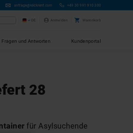
anfrage@klickrent.com
+49 30 991 910 300
DE
Anmelden
Warenkorb
Fragen und Antworten
Kundenportal
efert 28
ntainer
für Asylsuchende