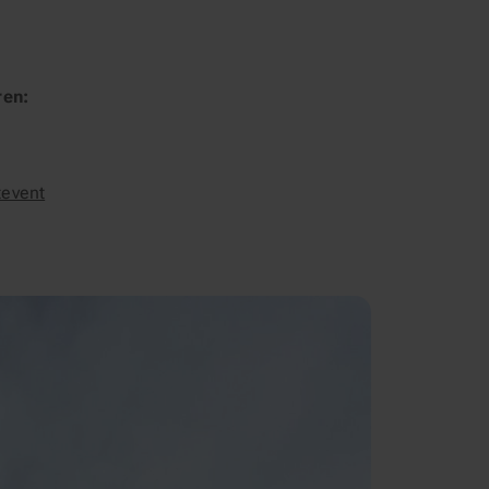
ren:
tevent