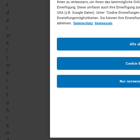
Ihnen zu verbessern, um Ihnen das bestmögliche Online
f
Einwilligung. Diese umfasst auch Ihre Einwilligung zur
d
USA (z.B. Google Daten). Unter "Cookie Einstellungen
Einstellungsmöglichkeiten. Sie können Ihre Einstellu
e
ablehnen.
Datenschutz
Impressum
r
w
e
Alle 
l
t
Cookie 
w
e
i
Nur notwen
t
f
ü
h
r
e
n