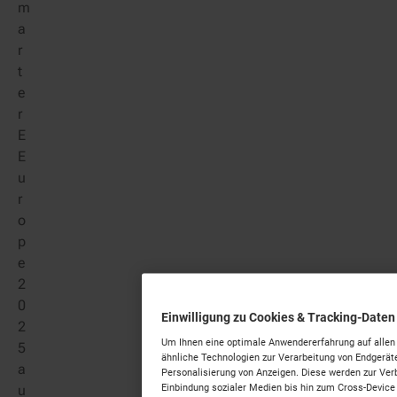
m
a
r
t
e
r
E
E
u
r
o
p
e
2
0
Einwilligung zu Cookies & Tracking-Daten
2
Um Ihnen eine optimale Anwendererfahrung auf allen
5
ähnliche Technologien zur Verarbeitung von Endgerä
a
Personalisierung von Anzeigen. Diese werden zur Ver
Einbindung sozialer Medien bis hin zum Cross-Device
u