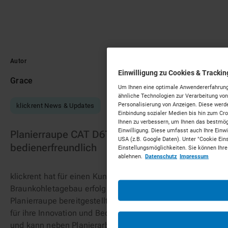
Autor
Veröffentlicht am
Einwilligung zu Cookies & Tracki
Grace
20 Mai 2023
Um Ihnen eine optimale Anwendererfahrung 
ähnliche Technologien zur Verarbeitung v
Personalisierung von Anzeigen. Diese werde
klickrent News & Updates
Einbindung sozialer Medien bis hin zum Cr
Ihnen zu verbessern, um Ihnen das bestmögli
Einwilligung. Diese umfasst auch Ihre Einwil
Planierraupe CAT D6T – innovativ und
USA (z.B. Google Daten). Unter "Cookie Ein
bedienerfreundlich
Einstellungsmöglichkeiten. Sie können Ihre
ablehnen.
Datenschutz
Impressum
klickrent hat für einen Kunden aus dem
Braunkohletagebau erfolgreich eine 25,7 t CAT D6T LGP
Planierraupe bereitgestellt und geliefert. Die Raupe ist
für ihre Innovation und Bedienerfreundlichkeit bekannt
und kann neben Planierarbeiten auch Schürf-,