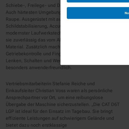
Schiebe-, Freilege- und Deponiearbeiten durchführen.
Auch härtesten Umgebungsbedingungen trotzt die
Nu
Raupe. Ausgerüstet mit automatischer
Schildstabilisierung, AccuGrade Vorbereitung und
modernster Laufwerkstechnologie verteilt und planiert
sie zuverlässig das vom Absetzer abgeworfene
Material. Zusätzlich macht sie ihre elektronische
Getriebekontrolle und Fingertipp-Bedienung zum
Lenken, Schalten und Wechseln der Fahrtrichtung
besonders anwenderfreundlich.
Vertriebsmitarbeiterin Stefanie Reiche und
Einkaufsleiter Christian Voss waren als persönliche
Ansprechpartner vor Ort, um eine reibungslose
Übergabe der Maschine sicherzustellen. „Die CAT D6T
LGP ist ideal für den Einsatz im Tagebau. Sie bringt
effiziente Leistungen auf schwierigem Gelände und
bietet dazu noch erstklassige