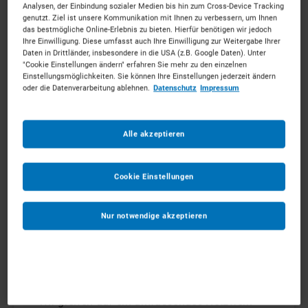
Wir garantieren
Analysen, der Einbindung sozialer Medien bis hin zum Cross-Device Tracking
genutzt. Ziel ist unsere Kommunikation mit Ihnen zu verbessern, um Ihnen
das bestmögliche Online-Erlebnis zu bieten. Hierfür benötigen wir jedoch
Ihre Einwilligung. Diese umfasst auch Ihre Einwilligung zur Weitergabe Ihrer
Daten in Drittländer, insbesondere in die USA (z.B. Google Daten). Unter
"Cookie Einstellungen ändern" erfahren Sie mehr zu den einzelnen
Einstellungsmöglichkeiten. Sie können Ihre Einstellungen jederzeit ändern
oder die Datenverarbeitung ablehnen.
Datenschutz
Impressum
Direkt anfragen
Alle akzeptieren
Starten Sie sofort online Ihre Anfrage – ganz
einfach und ohne Registrierung.
Cookie Einstellungen
So kommen Sie mit wenigen Angaben schnell
und effizient zum Ziel.
Nur notwendige akzeptieren
Deutschlandweite
Verfügbarkeit
Wir greifen auf ein umfassendes Netzwerk