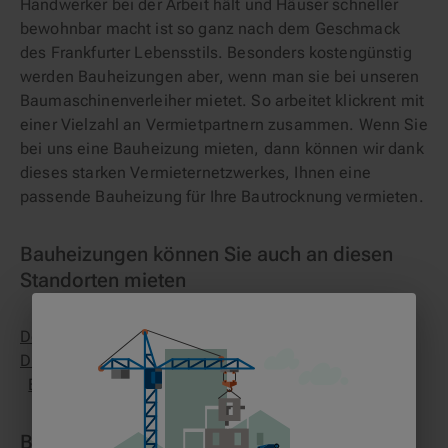
Handwerker bei der Arbeit hält und Häuser schneller
bewohnbar macht ist so ganz nach dem Geschmack
des Frankfurter Lebensstils. Besonders kostengünstig
werden Bauheizungen aber, wenn man sie bei unseren
Baumaschinenverleiher mietet. So arbeitet klickrent mit
einer Vielzahl an Vermietpartnern zusammen. Wenn Sie
bei uns eine Bauheizung mieten, dann können wir dank
dieses starken Vermieternetzwerkes, Ihnen eine
passende Bauheizung für Ihre Bautrocknung vermieten.
Bauheizungen können Sie auch an diesen
Standorten mieten
Dortmund
Nürnberg
Düsseldorf
München
Dresden
Bremen
Hannover
Essen
Duisburg
Berlin
Stuttgart
Hamburg
Köln
Bauheizungen in Frankfurt im Einsatz