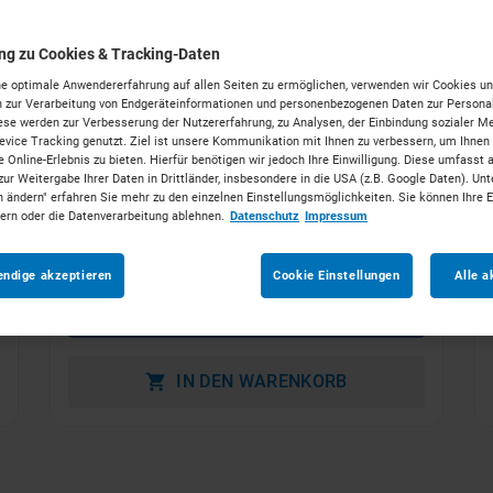
ung zu Cookies & Tracking-Daten
e optimale Anwendererfahrung auf allen Seiten zu ermöglichen, verwenden wir Cookies un
 zur Verarbeitung von Endgeräteinformationen und personenbezogenen Daten zur Personal
ese werden zur Verbesserung der Nutzererfahrung, zu Analysen, der Einbindung sozialer Me
vice Tracking genutzt. Ziel ist unsere Kommunikation mit Ihnen zu verbessern, um Ihnen
 Online-Erlebnis zu bieten. Hierfür benötigen wir jedoch Ihre Einwilligung. Diese umfasst 
zur Weitergabe Ihrer Daten in Drittländer, insbesondere in die USA (z.B. Google Daten). Unt
n ändern" erfahren Sie mehr zu den einzelnen Einstellungsmöglichkeiten. Sie können Ihre 
2,0t Frontstapler Gas
dern oder die Datenverarbeitung ablehnen.
Datenschutz
Impressum
ab 79 €
pro Tag
endige akzeptieren
Cookie Einstellungen
Alle a
MEHR ERFAHREN
IN DEN WARENKORB