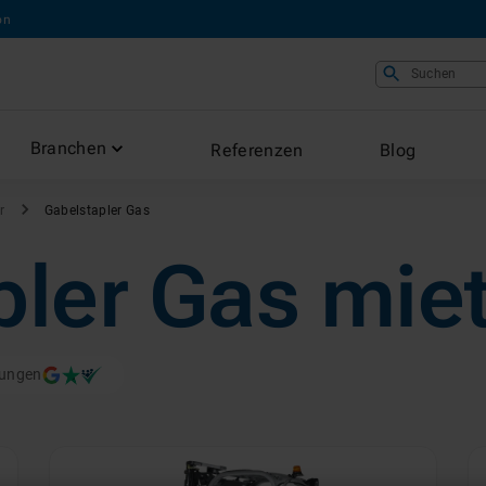
on
Suchen
Branchen
Referenzen
Blog
r
Gabelstapler Gas
pler
Gas
mie
tungen