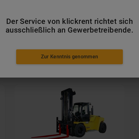
ab 135 €
pro Tag
Der Service von klickrent richtet sich
MEHR ERFAHREN
ausschließlich an Gewerbetreibende.
IN DEN WARENKORB
Zur Kenntnis genommen