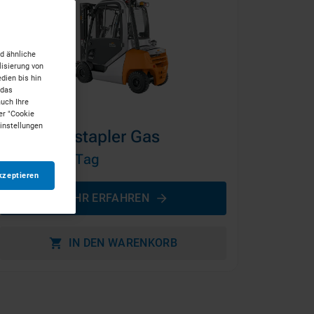
d ähnliche
isierung von
dien bis hin
 das
auch Ihre
er "Cookie
Einstellungen
2,5t Frontstapler Gas
ab 81 €
pro Tag
kzeptieren
MEHR ERFAHREN
IN DEN WARENKORB