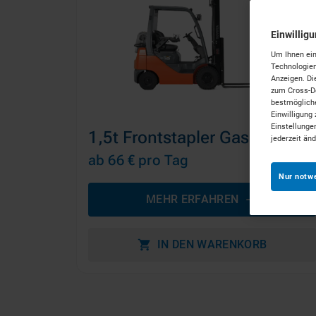
Einwillig
Um Ihnen ein
Technologien
Anzeigen. Di
zum Cross-De
bestmögliche
Einwilligung 
Einstellunge
1,5t Frontstapler Gas
jederzeit än
ab 66 €
pro Tag
Nur notw
MEHR ERFAHREN
IN DEN WARENKORB