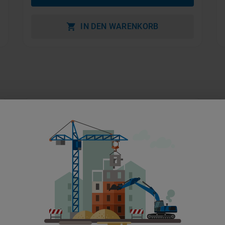
IN DEN WARENKORB
7,0t Frontstapler Gas