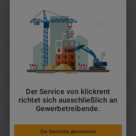
Gewicht (kg)
2.160 kg
Kompressorleistung
10,5 m³/min
(m³/min)
Maxdruck (bar)
14 bar
Motorleistung (kW)
105 kW
Transportbreite (m)
1,82 m
Der Service von klickrent
Transporthöhe (m)
1,884 m
richtet sich ausschließlich an
Gewerbetreibende.
Transportlänge (m)
4,671 m
Volumenstrom (m³/min)
10,5 m³/min
Zur Kenntnis genommen