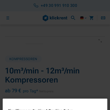
+49 30 991 910 300
KOMPRESSOREN
10m³/min - 12m³/min
Kompressoren
ab 79 €
pro Tag*
Nettopreis
SOFORT LIEFERBAR