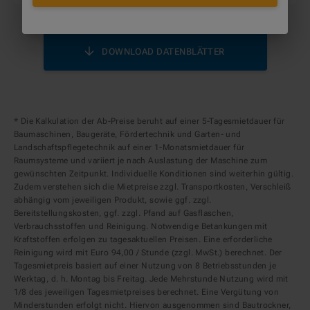
DOWNLOAD DATENBLÄTTER
* Die Kalkulation der Ab-Preise beruht auf einer 5-Tagesmietdauer für
Baumaschinen, Baugeräte, Fördertechnik und Garten- und
Landschaftspflegetechnik auf einer 1-Monatsmietdauer für
Raumsysteme und variiert je nach Auslastung der Maschine zum
gewünschten Zeitpunkt. Individuelle Konditionen sind weiterhin gültig.
Zudem verstehen sich die Mietpreise zzgl. Transportkosten, Verschleiß
abhängig vom jeweiligen Produkt, sowie ggf. zzgl.
Bereitstellungskosten, ggf. zzgl. Pfand auf Gasflaschen,
Verbrauchsstoffen und Reinigung. Notwendige Betankungen mit
Kraftstoffen erfolgen zu tagesaktuellen Preisen. Eine erforderliche
Reinigung wird mit Euro 94,00 / Stunde (zzgl. MwSt.) berechnet. Der
Tagesmietpreis basiert auf einer Nutzung von 8 Betriebsstunden je
Werktag, d. h. Montag bis Freitag. Jede Mehrstunde Nutzung wird mit
1/8 des jeweiligen Tagesmietpreises berechnet. Eine Vergütung von
Minderstunden erfolgt nicht. Hiervon ausgenommen sind Bautrockner,