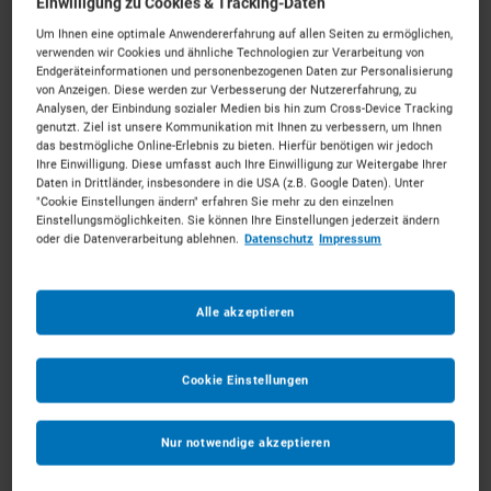
Einwilligung zu Cookies & Tracking-Daten
Individuelle Ausstattung erfolgt im nächsten Schritt
Um Ihnen eine optimale Anwendererfahrung auf allen Seiten zu ermöglichen,
verwenden wir Cookies und ähnliche Technologien zur Verarbeitung von
Endgeräteinformationen und personenbezogenen Daten zur Personalisierung
Ab dem
*
von Anzeigen. Diese werden zur Verbesserung der Nutzererfahrung, zu
Analysen, der Einbindung sozialer Medien bis hin zum Cross-Device Tracking
genutzt. Ziel ist unsere Kommunikation mit Ihnen zu verbessern, um Ihnen
das bestmögliche Online-Erlebnis zu bieten. Hierfür benötigen wir jedoch
Bis zum
*
Ihre Einwilligung. Diese umfasst auch Ihre Einwilligung zur Weitergabe Ihrer
Daten in Drittländer, insbesondere in die USA (z.B. Google Daten). Unter
"Cookie Einstellungen ändern" erfahren Sie mehr zu den einzelnen
Einstellungsmöglichkeiten. Sie können Ihre Einstellungen jederzeit ändern
Anmerkungen
Optional
oder die Datenverarbeitung ablehnen.
Datenschutz
Impressum
Alle akzeptieren
Cookie Einstellungen
1
Nur notwendige akzeptieren
ZUM WARENKORB HINZUFÜGEN