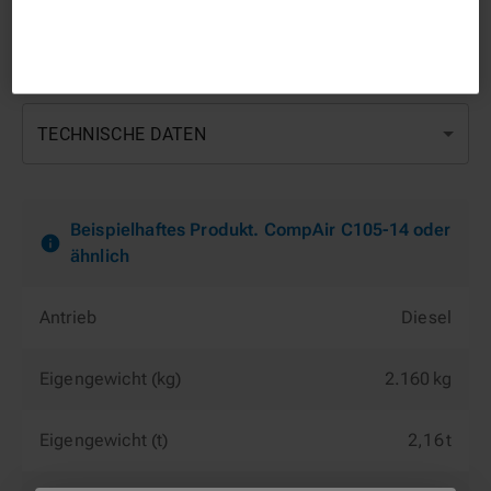
TECHNISCHE DATEN
Beispielhaftes Produkt. CompAir C105-14 oder
ähnlich
Antrieb
Diesel
Eigengewicht (kg)
2.160 kg
Eigengewicht (t)
2,16 t