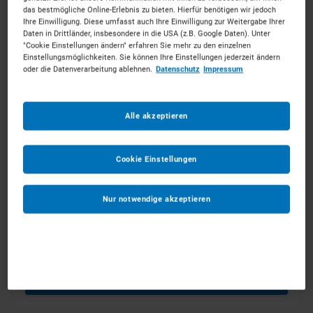
das bestmögliche Online-Erlebnis zu bieten. Hierfür benötigen wir jedoch
Ihre Einwilligung. Diese umfasst auch Ihre Einwilligung zur Weitergabe Ihrer
Ab dem
*
Daten in Drittländer, insbesondere in die USA (z.B. Google Daten). Unter
"Cookie Einstellungen ändern" erfahren Sie mehr zu den einzelnen
Einstellungsmöglichkeiten. Sie können Ihre Einstellungen jederzeit ändern
oder die Datenverarbeitung ablehnen.
Datenschutz
Impressum
Bis zum
*
Alle akzeptieren
Anmerkungen
Optional
Cookie Einstellungen
Nur notwendige akzeptieren
1
ZUM WARENKORB HINZUFÜGEN