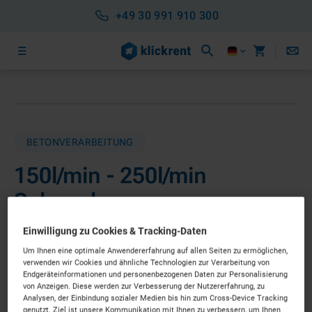
+49 30 991 910 300
BETONVERARBEITUNG
150l/min - 250l/min
Schneckenpumpen
ab 79 €
Einwilligung zu Cookies & Tracking-Daten
pro Tag*
Nettopreis
Um Ihnen eine optimale Anwendererfahrung auf allen Seiten zu ermöglichen,
SOFORT LIEFERBAR
verwenden wir Cookies und ähnliche Technologien zur Verarbeitung von
Endgeräteinformationen und personenbezogenen Daten zur Personalisierung
von Anzeigen. Diese werden zur Verbesserung der Nutzererfahrung, zu
Analysen, der Einbindung sozialer Medien bis hin zum Cross-Device Tracking
Individuelle Ausstattung erfolgt im nächsten Schritt
genutzt. Ziel ist unsere Kommunikation mit Ihnen zu verbessern, um Ihnen