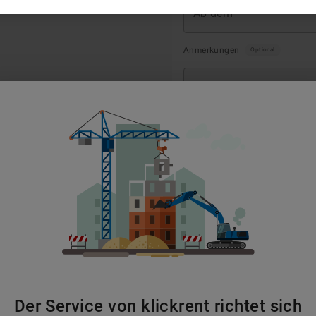
Ab dem
*
Anmerkungen
Optional
1
Preise beruht auf einer 5-Tagesmietdauer für Baumaschinen, Baugeräte, Fördert
 auf einer 1-Monatsmietdauer für Raumsysteme und variiert je nach Auslastun
dividuelle Konditionen sind weiterhin gültig. Zudem verstehen sich die Mietpre
weiligen Produkt, sowie ggf. zzgl. Bereitstellungskosten, ggf. zzgl. Pfand auf
nigung. Notwendige Betankungen mit Kraftstoffen erfolgen zu tagesaktuellen Pr
Der Service von klickrent richtet sich
4,00 / Stunde (zzgl. MwSt.) berechnet. Der Tagesmietpreis basiert auf einer Nu