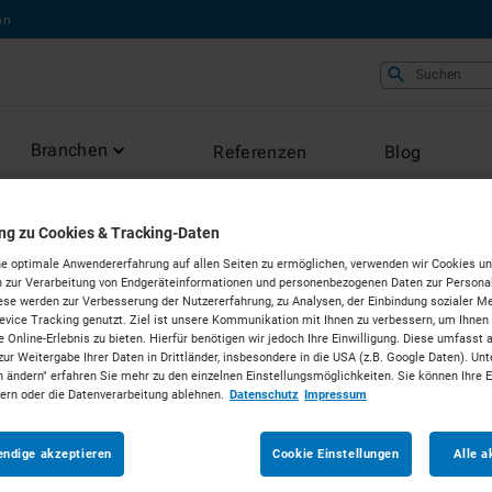
on
Suchen
Branchen
Referenzen
Blog
ung zu Cookies & Tracking-Daten
ABSETZMULDEN
e optimale Anwendererfahrung auf allen Seiten zu ermöglichen, verwenden wir Cookies un
 zur Verarbeitung von Endgeräteinformationen und personenbezogenen Daten zur Personal
15m³ Abs
ese werden zur Verbesserung der Nutzererfahrung, zu Analysen, der Einbindung sozialer Me
vice Tracking genutzt. Ziel ist unsere Kommunikation mit Ihnen zu verbessern, um Ihnen
 Online-Erlebnis zu bieten. Hierfür benötigen wir jedoch Ihre Einwilligung. Diese umfasst 
zur Weitergabe Ihrer Daten in Drittländer, insbesondere in die USA (z.B. Google Daten). Unt
Preis auf Anfrage
n ändern" erfahren Sie mehr zu den einzelnen Einstellungsmöglichkeiten. Sie können Ihre 
dern oder die Datenverarbeitung ablehnen.
Datenschutz
Impressum
endige akzeptieren
Cookie Einstellungen
Alle a
Individuelle Ausstattung erf