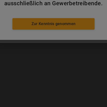
ausschließlich an Gewerbetreibende.
g, d. h. Montag bis Freitag. Jede Mehrstunde Nutzung wird mit 1/8 des jeweili
 von Minderstunden erfolgt nicht. Hiervon ausgenommen sind Bautrockner, Luf
rtikeln wird aufgrund ihrer Verwendung der Tagesmietpreis von Montag bis Son
.
Zur Kenntnis genommen