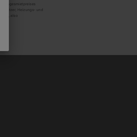
gen Tagesmietpreises
terhitzer, Heizungs- und
ntag, also