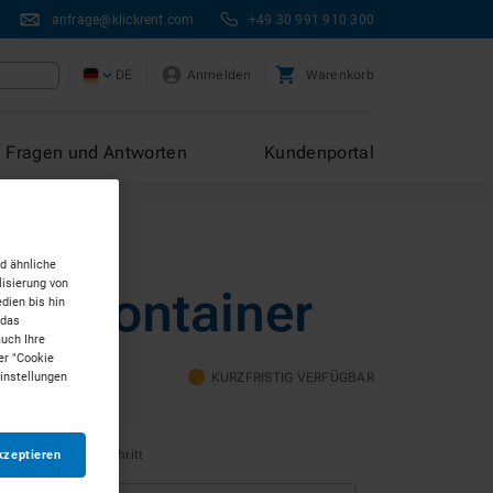
anfrage@klickrent.com
+49 30 991 910 300
DE
Anmelden
Warenkorb
Fragen und Antworten
Kundenportal
d ähnliche
isierung von
etzcontainer
dien bis hin
 das
auch Ihre
er "Cookie
Einstellungen
KURZFRISTIG VERFÜGBAR
kzeptieren
olgt im nächsten Schritt