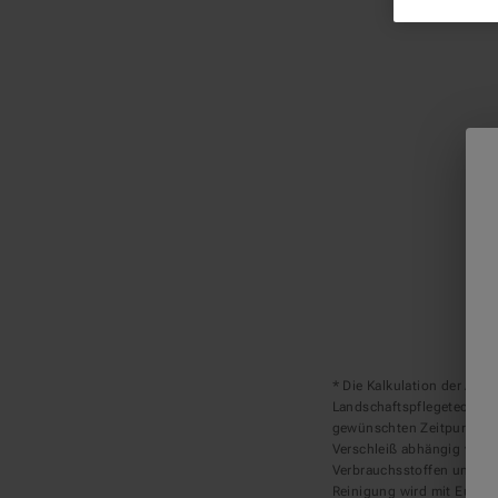
* Die Kalkulation der Ab-
Landschaftspflegetechnik
gewünschten Zeitpunkt. In
Verschleiß abhängig vom je
Verbrauchsstoffen und Rei
Reinigung wird mit Euro 9