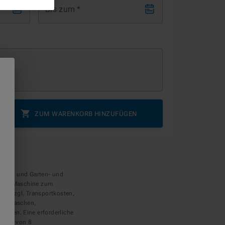
Bis zum
*
ZUM WARENKORB HINZUFÜGEN
echnik und Garten- und
g der Maschine zum
ise zzgl. Transportkosten,
 Gasflaschen,
eisen. Eine erforderliche
tzung von 8