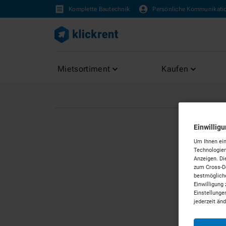
Komplette Bautechnik
Persönliche Kommunikati
Mietsortiment
Kaufen
Einwillig
Um Ihnen ein
Technologien
Anzeigen. Di
zum Cross-De
bestmögliche
Einwilligung 
Einstellunge
jederzeit än