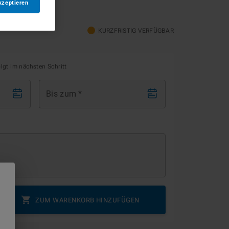
kzeptieren
KURZFRISTIG VERFÜGBAR
olgt im nächsten Schritt
Bis zum
*
ZUM WARENKORB HINZUFÜGEN