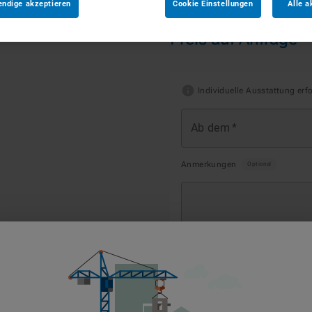
verzinkt)
endige akzeptieren
Cookie Einstellungen
Alle a
Preis auf Anfrage
Individuelle Ausstattung erf
Ab dem
*
Anmerkungen
Optional
1