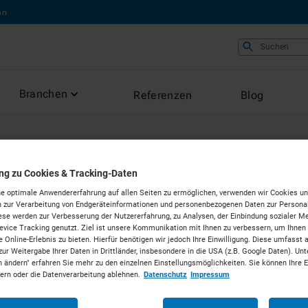
on
Suchen
Branchen
Referenzen
Blog
SONDERCONTAINER
ung zu Cookies & Tracking-Daten
16ft Tre
e optimale Anwendererfahrung auf allen Seiten zu ermöglichen, verwenden wir Cookies un
 zur Verarbeitung von Endgeräteinformationen und personenbezogenen Daten zur Personal
ese werden zur Verbesserung der Nutzererfahrung, zu Analysen, der Einbindung sozialer Me
1.OG + 2
vice Tracking genutzt. Ziel ist unsere Kommunikation mit Ihnen zu verbessern, um Ihnen
 Online-Erlebnis zu bieten. Hierfür benötigen wir jedoch Ihre Einwilligung. Diese umfasst 
zur Weitergabe Ihrer Daten in Drittländer, insbesondere in die USA (z.B. Google Daten). Unt
Podesttre
n ändern" erfahren Sie mehr zu den einzelnen Einstellungsmöglichkeiten. Sie können Ihre 
dern oder die Datenverarbeitung ablehnen.
Datenschutz
Impressum