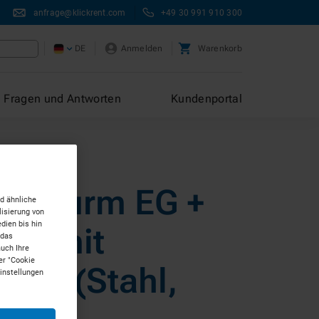
anfrage@klickrent.com
+49 30 991 910 300
DE
Anmelden
Warenkorb
Fragen und Antworten
Kundenportal
ppenturm EG +
d ähnliche
isierung von
dien bis hin
.OG mit
 das
auch Ihre
er "Cookie
ppe (Stahl,
Einstellungen