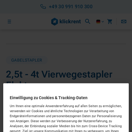
+49 30 991 910 300
GABELSTAPLER
2,5t - 4t Vierwegestapler
Elektro
ab 119 €
Einwilligung zu Cookies & Tracking-Daten
pro Tag*
Nettopreis
Um Ihnen eine optimale Anwendererfahrung auf allen Seiten zu ermöglichen,
SOFORT LIEFERBAR
verwenden wir Cookies und ähnliche Technologien zur Verarbeitung von
Endgeräteinformationen und personenbezogenen Daten zur Personalisierung
von Anzeigen. Diese werden zur Verbesserung der Nutzererfahrung, zu
Analysen, der Einbindung sozialer Medien bis hin zum Cross-Device Tracking
Individuelle Ausstattung erfolgt im nächsten Schritt
genutzt. Ziel ist unsere Kommunikation mit Ihnen zu verbessern, um Ihnen