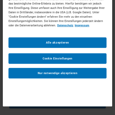
das bestmögliche Online-Erlebnis zu bieten. Hierfür benötigen wir jedoch
Ihre Einwilligung. Diese umfasst auch Ihre Einwilligung zur Weitergabe Ihrer
Ab dem
*
Daten in Drittländer, insbesondere in die USA (z.B. Google Daten). Unter
"Cookie Einstellungen ändern" erfahren Sie mehr zu den einzelnen
Einstellungsmöglichkeiten. Sie können Ihre Einstellungen jederzeit ändern
oder die Datenverarbeitung ablehnen.
Datenschutz
Impressum
Bis zum
*
Alle akzeptieren
Anmerkungen
Optional
Cookie Einstellungen
Nur notwendige akzeptieren
1
ZUM WARENKORB HINZUFÜGEN