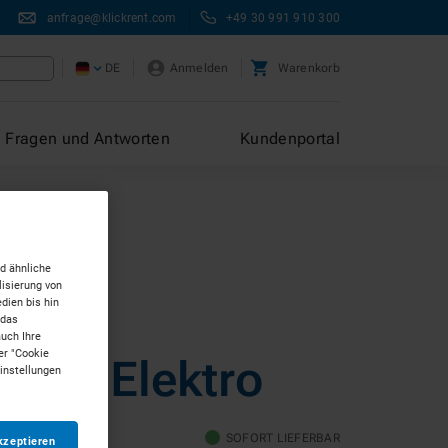
anfrage@klickrent.com
+49 30 991 910 300
DE
Anmelden
Warenkorb
Fragen und Antworten
Kundenportal
d ähnliche
isierung von
dien bis hin
30 kW
 das
auch Ihre
er "Cookie
alen Elektro
Einstellungen
ttopreis
SOFORT LIEFERBAR
kzeptieren