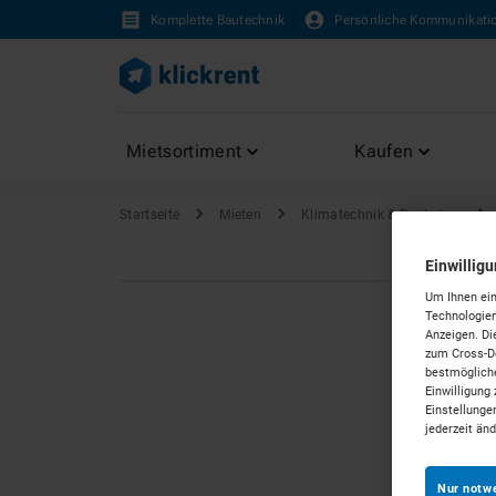
Komplette Bautechnik
Persönliche Kommunikati
Mietsortiment
Kaufen
Startseite
Mieten
Klimatechnik & Bauheizer
Einwillig
Um Ihnen ein
Technologien
Anzeigen. Di
zum Cross-De
bestmögliche
Einwilligung 
Einstellunge
jederzeit än
Nur notw