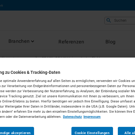
on
Suchen
Branchen
Referenzen
Blog
Elektro­heizungen
20 kW - 30 kW Heizzentralen Elektro
ung zu Cookies & Tracking-Daten
HEIZZENTRALEN
e optimale Anwendererfahrung auf allen Seiten zu ermöglichen, verwenden wir Cookies un
 zur Verarbeitung von Endgeräteinformationen und personenbezogenen Daten zur Personal
ese werden zur Verbesserung der Nutzererfahrung, zu Analysen, der Einbindung sozialer Me
20 kW - 
vice Tracking genutzt. Ziel ist unsere Kommunikation mit Ihnen zu verbessern, um Ihnen
 Online-Erlebnis zu bieten. Hierfür benötigen wir jedoch Ihre Einwilligung. Diese umfasst 
zur Weitergabe Ihrer Daten in Drittländer, insbesondere in die USA (z.B. Google Daten). Unt
Heizzentr
n ändern" erfahren Sie mehr zu den einzelnen Einstellungsmöglichkeiten. Sie können Ihre 
dern oder die Datenverarbeitung ablehnen.
Datenschutz
Impressum
ab 706 €
pro Woche*
Ne
endige akzeptieren
Cookie Einstellungen
Alle a