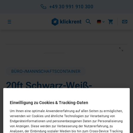
+49 30 991 910 300
BÜRO-/MANNSCHAFTSCONTAINER
20ft Schwarz-Weiß-
Container
Einwilligung zu Cookies & Tracking-Daten
ab 450 €
pro Monat*
Nettopreis
Um Ihnen eine optimale Anwendererfahrung auf allen Seiten zu ermöglichen,
verwenden wir Cookies und ähnliche Technologien zur Verarbeitung von
Endgeräteinformationen und personenbezogenen Daten zur Personalisierung
SOFORT LIEFERBAR
von Anzeigen. Diese werden zur Verbesserung der Nutzererfahrung, zu
Analysen, der Einbindung sozialer Medien bis hin zum Cross-Device Tracking