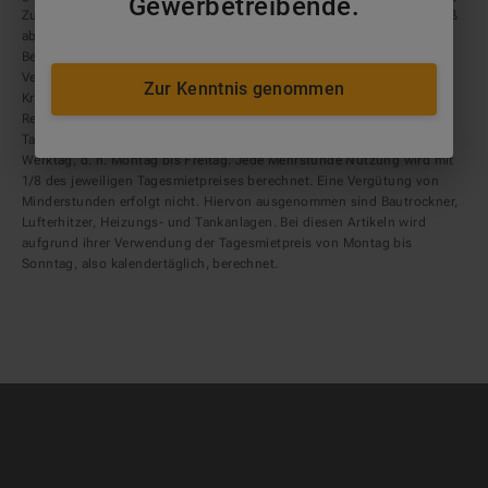
Gewerbetreibende.
Zudem verstehen sich die Mietpreise zzgl. Transportkosten, Verschleiß
abhängig vom jeweiligen Produkt, sowie ggf. zzgl.
Bereitstellungskosten, ggf. zzgl. Pfand auf Gasflaschen,
Verbrauchsstoffen und Reinigung. Notwendige Betankungen mit
Zur Kenntnis genommen
Kraftstoffen erfolgen zu tagesaktuellen Preisen. Eine erforderliche
Reinigung wird mit Euro 94,00 / Stunde (zzgl. MwSt.) berechnet. Der
Tagesmietpreis basiert auf einer Nutzung von 8 Betriebsstunden je
Werktag, d. h. Montag bis Freitag. Jede Mehrstunde Nutzung wird mit
1/8 des jeweiligen Tagesmietpreises berechnet. Eine Vergütung von
Minderstunden erfolgt nicht. Hiervon ausgenommen sind Bautrockner,
Lufterhitzer, Heizungs- und Tankanlagen. Bei diesen Artikeln wird
aufgrund ihrer Verwendung der Tagesmietpreis von Montag bis
Sonntag, also kalendertäglich, berechnet.