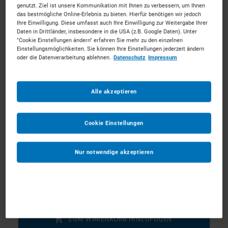
genutzt. Ziel ist unsere Kommunikation mit Ihnen zu verbessern, um Ihnen
Individuelle Ausstattung erfolgt im nächsten Schritt
das bestmögliche Online-Erlebnis zu bieten. Hierfür benötigen wir jedoch
Ihre Einwilligung. Diese umfasst auch Ihre Einwilligung zur Weitergabe Ihrer
Daten in Drittländer, insbesondere in die USA (z.B. Google Daten). Unter
Ab dem
*
"Cookie Einstellungen ändern" erfahren Sie mehr zu den einzelnen
Einstellungsmöglichkeiten. Sie können Ihre Einstellungen jederzeit ändern
oder die Datenverarbeitung ablehnen.
Datenschutz
Impressum
Bis zum
*
Alle akzeptieren
Anmerkungen
Optional
Cookie Einstellungen
Nur notwendige akzeptieren
1
ZUM WARENKORB HINZUFÜGEN