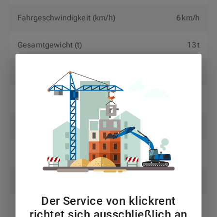
Fahrgeschwindigkeit (km/h)
6 km/h
Gesamtgewicht (t)
13 t
Gewicht (kg)
13.000 kg
Nutzlast (kg)
454 kg
Personen
3
Plattformbreite (m)
0,91 m
Plattformlänge (m)
2,44 m
Der Service von klickrent
Reichweite (m)
17,28 m
richtet sich ausschließlich an