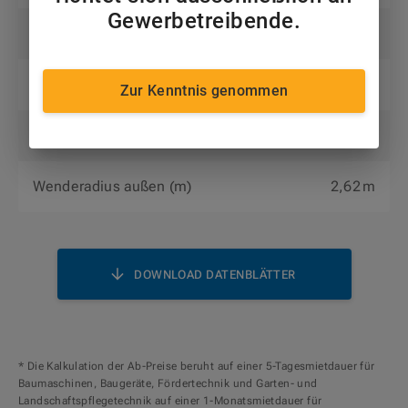
Gewerbetreibende.
Transportbreite (m)
2,5 m
Transporthöhe (m)
2,89 m
Zur Kenntnis genommen
Transportlänge (m)
7,3 m
Wenderadius außen (m)
2,62 m
DOWNLOAD DATENBLÄTTER
* Die Kalkulation der Ab-Preise beruht auf einer 5-Tagesmietdauer für
Baumaschinen, Baugeräte, Fördertechnik und Garten- und
Landschaftspflegetechnik auf einer 1-Monatsmietdauer für