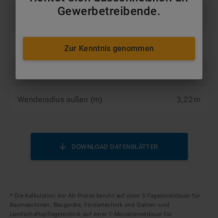
Gewerbetreibende.
Transportbreite (m)
2,28 m
Transporthöhe (m)
2,58 m
Zur Kenntnis genommen
Transportlänge (m)
11,79 m
Wenderadius außen (m)
3,22 m
DOWNLOAD DATENBLÄTTER
* Die Kalkulation der Ab-Preise beruht auf einer 5-Tagesmietdauer für
Baumaschinen, Baugeräte, Fördertechnik und Garten- und
Landschaftspflegetechnik auf einer 1-Monatsmietdauer für