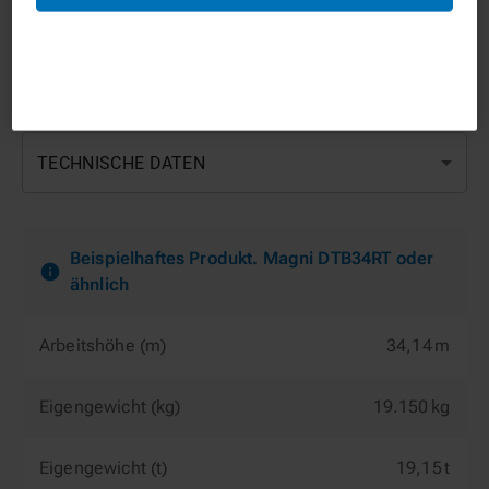
ZUM WARENKORB HINZUFÜGEN
TECHNISCHE DATEN
Beispielhaftes Produkt. Magni DTB34RT oder
ähnlich
Arbeitshöhe (m)
34,14 m
Eigengewicht (kg)
19.150 kg
Eigengewicht (t)
19,15 t