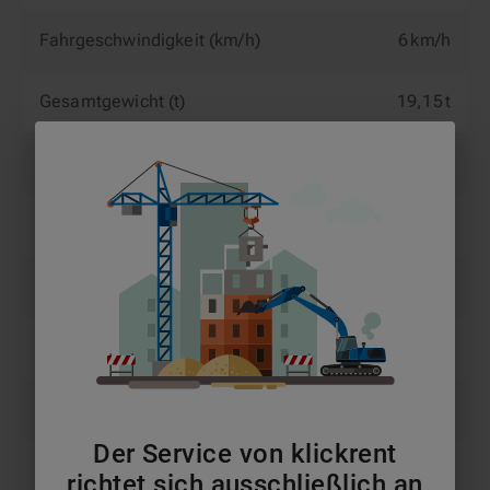
Fahrgeschwindigkeit (km/h)
6 km/h
Gesamtgewicht (t)
19,15 t
Gewicht (kg)
19.150 kg
Nutzlast (kg)
454 kg
Personen
3
Plattformbreite (m)
0,91 m
Plattformlänge (m)
2,44 m
Der Service von klickrent
Reichweite (m)
21,6 m
richtet sich ausschließlich an