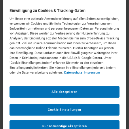
Einwilligung zu Cookies & Tracking-Daten
Individuelle Ausstattung erfolgt im nächsten Schritt
Um Ihnen eine optimale Anwendererfahrung auf allen Seiten zu ermöglichen,
verwenden wir Cookies und ähnliche Technologien zur Verarbeitung von
Endgeräteinformationen und personenbezogenen Daten zur Personalisierung
Ab dem
*
von Anzeigen. Diese werden zur Verbesserung der Nutzererfahrung, zu
Analysen, der Einbindung sozialer Medien bis hin zum Cross-Device Tracking
genutzt. Ziel ist unsere Kommunikation mit Ihnen zu verbessern, um Ihnen
das bestmögliche Online-Erlebnis zu bieten. Hierfür benötigen wir jedoch
Bis zum
*
Ihre Einwilligung. Diese umfasst auch Ihre Einwilligung zur Weitergabe Ihrer
Daten in Drittländer, insbesondere in die USA (z.B. Google Daten). Unter
"Cookie Einstellungen ändern" erfahren Sie mehr zu den einzelnen
Anmerkungen
Optional
Einstellungsmöglichkeiten. Sie können Ihre Einstellungen jederzeit ändern
oder die Datenverarbeitung ablehnen.
Datenschutz
Impressum
Alle akzeptieren
Cookie Einstellungen
1
Nur notwendige akzeptieren