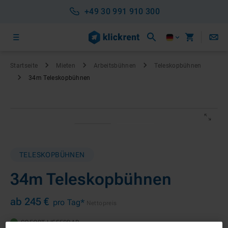
+49 30 991 910 300
Startseite
Mieten
Arbeitsbühnen
Teleskopbühnen
34m Teleskopbühnen
TELESKOPBÜHNEN
34m Teleskopbühnen
ab 245 €
pro Tag*
Nettopreis
SOFORT LIEFERBAR