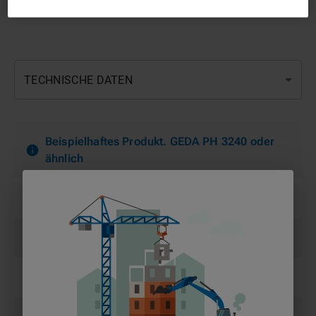
TECHNISCHE DATEN
Beispielhaftes Produkt. GEDA PH 3240 oder
ähnlich
Eigengewicht (kg)
5.000 kg
Eigengewicht (t)
5 t
Ladeflächenbreite (m)
1,55 m