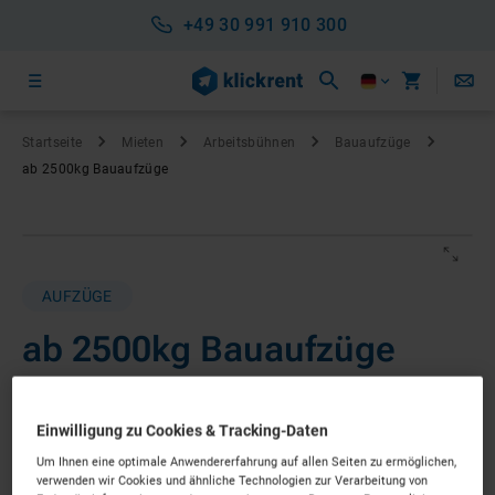
+49 30 991 910 300
Startseite
Mieten
Arbeitsbühnen
Bauaufzüge
ab 2500kg Bauaufzüge
AUFZÜGE
ab 2500kg Bauaufzüge
ab 613 €
pro Woche*
Nettopreis
Einwilligung zu Cookies & Tracking-Daten
SOFORT LIEFERBAR
Um Ihnen eine optimale Anwendererfahrung auf allen Seiten zu ermöglichen,
verwenden wir Cookies und ähnliche Technologien zur Verarbeitung von