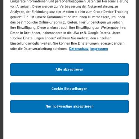
Endgeräteinformationen und personenbezogenen Daten zur Personalisierung
Individuelle Ausstattung erfolgt im nächsten Schritt
von Anzeigen. Diese werden zur Verbesserung der Nutzererfahrung, zu
Analysen, der Einbindung sozialer Medien bis hin zum Cross-Device Tracking
genutzt. Ziel ist unsere Kommunikation mit Ihnen zu verbessern, um Ihnen
Ab dem
*
das bestmögliche Online-Erlebnis zu bieten. Hierfür benötigen wir jedoch
Ihre Einwilligung. Diese umfasst auch Ihre Einwilligung zur Weitergabe Ihrer
Daten in Drittländer, insbesondere in die USA (z.B. Google Daten). Unter
"Cookie Einstellungen ändern" erfahren Sie mehr zu den einzelnen
Bis zum
*
Einstellungsmöglichkeiten. Sie können Ihre Einstellungen jederzeit ändern
oder die Datenverarbeitung ablehnen.
Datenschutz
Impressum
Anmerkungen
Optional
Alle akzeptieren
Cookie Einstellungen
Nur notwendige akzeptieren
1
ZUM WARENKORB HINZUFÜGEN