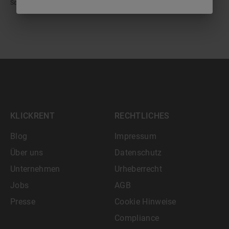
Sonntag, also kalendertäglich, berechnet.
KLICKRENT
RECHTLICHES
Blog
Impressum
Über uns
Datenschutz
Unternehmen
Urheberrecht
Jobs
AGB
Presse
Cookie Hinweise
Compliance