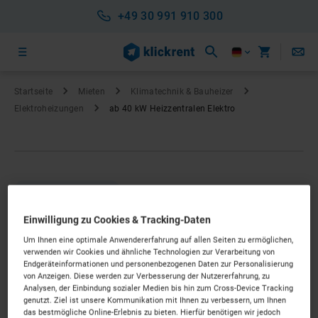
+49 30 991 910 300
Startseite
Mieten
Klimatechnik & Bauheizer
Elektro­heizungen
ab 40 kW Heizzentralen Elektro
HEIZZENTRALEN
ab 40 kW Heizzentralen
Einwilligung zu Cookies & Tracking-Daten
Um Ihnen eine optimale Anwendererfahrung auf allen Seiten zu ermöglichen,
Elektro
verwenden wir Cookies und ähnliche Technologien zur Verarbeitung von
Endgeräteinformationen und personenbezogenen Daten zur Personalisierung
von Anzeigen. Diese werden zur Verbesserung der Nutzererfahrung, zu
Preis auf Anfrage
Analysen, der Einbindung sozialer Medien bis hin zum Cross-Device Tracking
genutzt. Ziel ist unsere Kommunikation mit Ihnen zu verbessern, um Ihnen
KURZFRISTIG VERFÜGBAR
das bestmögliche Online-Erlebnis zu bieten. Hierfür benötigen wir jedoch