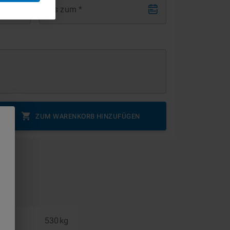
Bis zum
*
ZUM WARENKORB HINZUFÜGEN
530 kg