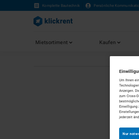
Komplette Bautechnik
Persönliche Kommunikati
Mietsortiment
Kaufen
Einwillig
Um Ihnen ein
Technologien
Anzeigen. Di
zum Cross-De
bestmögliche
Einwilligung 
Einstellunge
jederzeit än
Nur notw