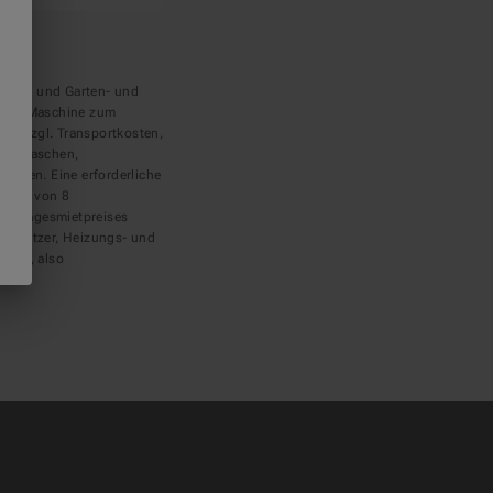
echnik und Garten- und
g der Maschine zum
ise zzgl. Transportkosten,
 Gasflaschen,
eisen. Eine erforderliche
tzung von 8
gen Tagesmietpreises
terhitzer, Heizungs- und
ntag, also