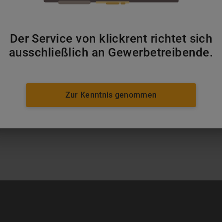
Der Service von klickrent richtet sich
Preise beruht auf einer 5-Tagesmietdauer für Baumaschinen, Baugeräte, Fördert
ausschließlich an Gewerbetreibende.
 auf einer 1-Monatsmietdauer für Raumsysteme und variiert je nach Auslastun
dividuelle Konditionen sind weiterhin gültig. Zudem verstehen sich die Mietpre
weiligen Produkt, sowie ggf. zzgl. Bereitstellungskosten, ggf. zzgl. Pfand auf
nigung. Notwendige Betankungen mit Kraftstoffen erfolgen zu tagesaktuellen Pr
4,00 / Stunde (zzgl. MwSt.) berechnet. Der Tagesmietpreis basiert auf einer Nu
Zur Kenntnis genommen
g, d. h. Montag bis Freitag. Jede Mehrstunde Nutzung wird mit 1/8 des jeweili
 von Minderstunden erfolgt nicht. Hiervon ausgenommen sind Bautrockner, Luf
rtikeln wird aufgrund ihrer Verwendung der Tagesmietpreis von Montag bis Son
.