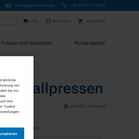
anfrage@klickrent.com
+49 30 991 910 300
DE
Anmelden
Warenkorb
Fragen und Antworten
Kundenportal
d ähnliche
N Abfallpressen
isierung von
dien bis hin
 das
auch Ihre
er "Cookie
reis
SOFORT LIEFERBAR
Einstellungen
olgt im nächsten Schritt
kzeptieren