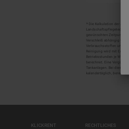
* Die Kalkulation der Ab-
Landschaftspflegetechnik
gewünschten Zeitpunkt. In
Verschleiß abhängig vom je
Verbrauchsstoffen und Rei
Reinigung wird mit Euro 9
Betriebsstunden je Werkta
berechnet. Eine Vergütung
Tankanlagen. Bei diesen A
kalendertäglich, berechnet
KLICKRENT
RECHTLICHES