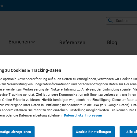
on
Suchen
Branchen
Referenzen
Blog
AUFBEREITUNGSANLAGEN
ung zu Cookies & Tracking-Daten
e optimale Anwendererfahrung auf allen Seiten zu ermöglichen, verwenden wir Cookies un
bis 120k
 zur Verarbeitung von Endgeräteinformationen und personenbezogenen Daten zur Personal
ese werden zur Verbesserung der Nutzererfahrung, zu Analysen, der Einbindung sozialer Me
vice Tracking genutzt. Ziel ist unsere Kommunikation mit Ihnen zu verbessern, um Ihnen
 Online-Erlebnis zu bieten. Hierfür benötigen wir jedoch Ihre Einwilligung. Diese umfasst 
ab 189 €
pro Tag*
zur Weitergabe Ihrer Daten in Drittländer, insbesondere in die USA (z.B. Google Daten). Unt
Nettop
n ändern" erfahren Sie mehr zu den einzelnen Einstellungsmöglichkeiten. Sie können Ihre 
dern oder die Datenverarbeitung ablehnen.
Datenschutz
Impressum
Individuelle Ausstattung erf
endige akzeptieren
Cookie Einstellungen
Alle a