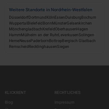
Weitere Standorte in
Nordrhein-Westfalen
Düsseldorf
Dortmund
Köln
Essen
Duisburg
Bochum
Wuppertal
Bielefeld
Bonn
Münster
Gelsenkirchen
Mönchengladbach
Krefeld
Oberhausen
Hagen
Hamm
Mülheim an der Ruhr
Leverkusen
Solingen
Herne
Neuss
Paderborn
Bottrop
Bergisch Gladbach
Remscheid
Recklinghausen
Siegen
KLICKRENT
RECHTLICHES
Blog
Impressum