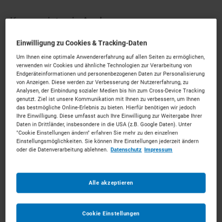
Krane mieten in Aachen
Einwilligung zu Cookies & Tracking-Daten
Spitzen-Technik für die Kaiserstadt.
Mieten Sie die
Um Ihnen eine optimale Anwendererfahrung auf allen Seiten zu ermöglichen,
passenden Krane für Ihr Vorhaben. Unkompliziert, zu
verwenden wir Cookies und ähnliche Technologien zur Verarbeitung von
starken Konditionen und mit persönlichem Experten-
Endgeräteinformationen und personenbezogenen Daten zur Personalisierung
von Anzeigen. Diese werden zur Verbesserung der Nutzererfahrung, zu
Service.
Analysen, der Einbindung sozialer Medien bis hin zum Cross-Device Tracking
genutzt. Ziel ist unsere Kommunikation mit Ihnen zu verbessern, um Ihnen
73
Vermietpartner im Raum
Aachen
das bestmögliche Online-Erlebnis zu bieten. Hierfür benötigen wir jedoch
Ihre Einwilligung. Diese umfasst auch Ihre Einwilligung zur Weitergabe Ihrer
Daten in Drittländer, insbesondere in die USA (z.B. Google Daten). Unter
"Cookie Einstellungen ändern" erfahren Sie mehr zu den einzelnen
Einstellungsmöglichkeiten. Sie können Ihre Einstellungen jederzeit ändern
oder die Datenverarbeitung ablehnen.
Datenschutz
Impressum
Alle akzeptieren
Cookie Einstellungen