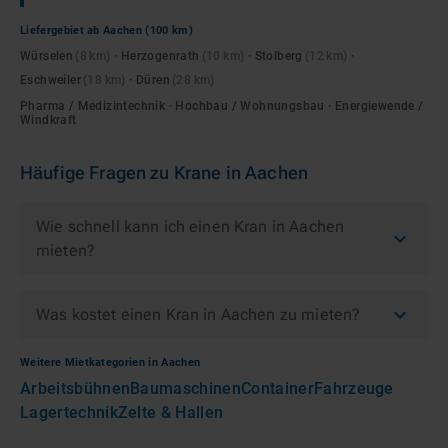
Liefergebiet ab
Aachen
(100 km)
Würselen
(
8
km)
·
Herzogenrath
(
10
km)
·
Stolberg
(
12
km)
·
Eschweiler
(
18
km)
·
Düren
(
28
km)
Pharma / Medizintechnik · Hochbau / Wohnungsbau · Energiewende /
Windkraft
Häufige Fragen zu
Krane
in
Aachen
Wie schnell kann ich einen Kran in Aachen
mieten?
Was kostet einen Kran in Aachen zu mieten?
Weitere Mietkategorien in
Aachen
Arbeitsbühnen
Baumaschinen
Container
Fahrzeuge
Lagertechnik
Zelte & Hallen