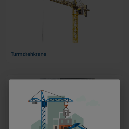
Turmdrehkrane