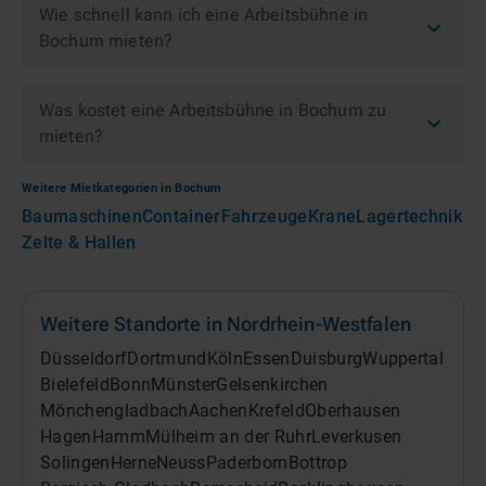
Wie schnell kann ich eine Arbeitsbühne in
Bochum mieten?
Was kostet eine Arbeitsbühne in Bochum zu
mieten?
Weitere Mietkategorien in
Bochum
Baumaschinen
Container
Fahrzeuge
Krane
Lagertechnik
Zelte & Hallen
Weitere Standorte in
Nordrhein-Westfalen
Düsseldorf
Dortmund
Köln
Essen
Duisburg
Wuppertal
Bielefeld
Bonn
Münster
Gelsenkirchen
Mönchengladbach
Aachen
Krefeld
Oberhausen
Hagen
Hamm
Mülheim an der Ruhr
Leverkusen
Solingen
Herne
Neuss
Paderborn
Bottrop