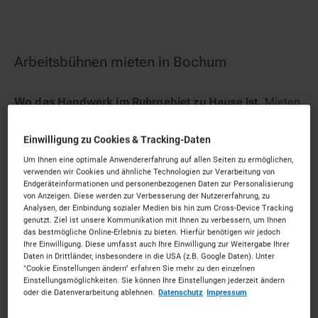
Arbeitsbühnen mieten in Bochum
Wo das Handwerk im Ruhrgebiet zu Hause ist.
Mieten
Sie die passenden Arbeitsbühnen für Ihr Vorhaben.
Unkompliziert, zu starken Konditionen und mit
Einwilligung zu Cookies & Tracking-Daten
persönlichem Experten-Service.
Um Ihnen eine optimale Anwendererfahrung auf allen Seiten zu ermöglichen,
verwenden wir Cookies und ähnliche Technologien zur Verarbeitung von
195
Vermietpartner im Raum
Bochum
Endgeräteinformationen und personenbezogenen Daten zur Personalisierung
von Anzeigen. Diese werden zur Verbesserung der Nutzererfahrung, zu
Analysen, der Einbindung sozialer Medien bis hin zum Cross-Device Tracking
genutzt. Ziel ist unsere Kommunikation mit Ihnen zu verbessern, um Ihnen
das bestmögliche Online-Erlebnis zu bieten. Hierfür benötigen wir jedoch
Ihre Einwilligung. Diese umfasst auch Ihre Einwilligung zur Weitergabe Ihrer
Daten in Drittländer, insbesondere in die USA (z.B. Google Daten). Unter
"Cookie Einstellungen ändern" erfahren Sie mehr zu den einzelnen
Einstellungsmöglichkeiten. Sie können Ihre Einstellungen jederzeit ändern
oder die Datenverarbeitung ablehnen.
Datenschutz
Impressum