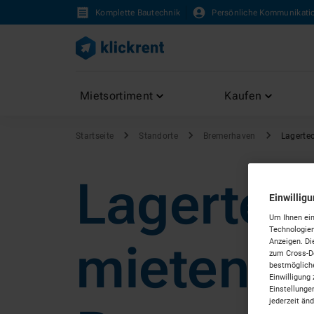
Komplette Bautechnik
Persönliche Kommunikati
Mietsortiment
Kaufen
Startseite
Standorte
Bremerhaven
Lagerte
Lagertec
Einwillig
Um Ihnen ein
Technologien
mieten in
Anzeigen. Di
zum Cross-De
bestmögliche
Einwilligung 
Einstellunge
jederzeit än