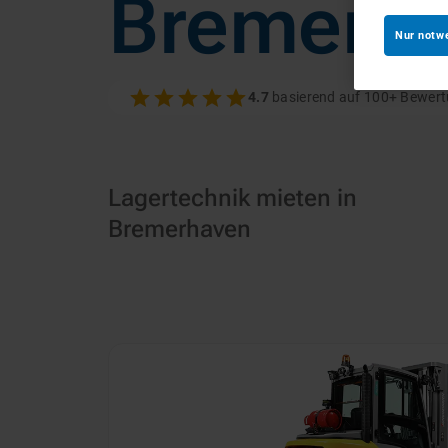
Bremerh
Nur notw
4.7
basierend auf 100+ Bewer
Lagertechnik mieten in
Bremerhaven