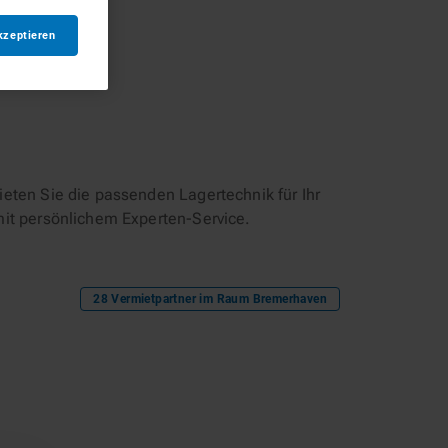
kzeptieren
eten Sie die passenden Lagertechnik für Ihr
mit persönlichem Experten-Service.
28
Vermietpartner im Raum
Bremerhaven