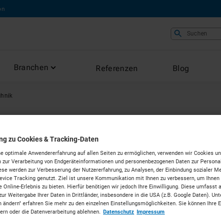
on
Suchen
Branchen
Referenzen
Blog
chnik
hnik
ung zu Cookies & Tracking-Daten
e optimale Anwendererfahrung auf allen Seiten zu ermöglichen, verwenden wir Cookies un
 zur Verarbeitung von Endgeräteinformationen und personenbezogenen Daten zur Personal
ese werden zur Verbesserung der Nutzererfahrung, zu Analysen, der Einbindung sozialer Me
vice Tracking genutzt. Ziel ist unsere Kommunikation mit Ihnen zu verbessern, um Ihnen
 Online-Erlebnis zu bieten. Hierfür benötigen wir jedoch Ihre Einwilligung. Diese umfasst 
zur Weitergabe Ihrer Daten in Drittländer, insbesondere in die USA (z.B. Google Daten). Unt
n ändern" erfahren Sie mehr zu den einzelnen Einstellungsmöglichkeiten. Sie können Ihre 
dern oder die Datenverarbeitung ablehnen.
Datenschutz
Impressum