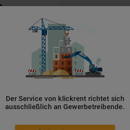
ab 56 €/Tag
ntstapler primär für den Warenumschlag in der Hafenlogisti
diese Geräte die Logistikketten der Windkraftindustrie, i
 Terminalflächen. Damit gewährleisten sie effiziente Abläu
Der Service von klickrent richtet sich
ausschließlich an Gewerbetreibende.
m)
·
Bremen
(
65
km)
·
Delmenhorst
(
75
km)