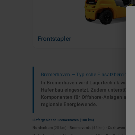
Frontstapler
Bremerhaven
— Typische Einsatzbereiche
In Bremerhaven wird Lagertechnik wie Fro
Hafenbau eingesetzt. Zudem unterstützen 
Komponenten für Offshore-Anlagen auf den
regionale Energiewende.
Liefergebiet ab
Bremerhaven
(100 km)
Nordenham
(
25
km)
·
Bremervörde
(
45
km)
·
Cuxhaven
(
55
k