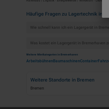
Hafenbau / Logistik · Energiewende / Windkraft · Lebensmit
Häufige Fragen zu
Lagertechnik
in
B
Wie schnell kann ich ein Lagergerät in Bre
Was kostet ein Lagergerät in Bremerhaven 
Weitere Mietkategorien in
Bremerhaven
Arbeitsbühnen
Baumaschinen
Container
Fahrz
Weitere Standorte in
Bremen
Bremen