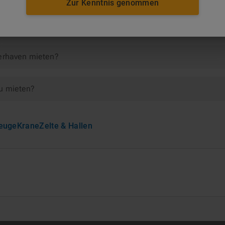
telindustrie
Zur Kenntnis genommen
remerhaven
merhaven mieten?
zu mieten?
euge
Krane
Zelte & Hallen