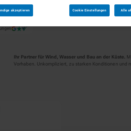
aven
endige akzeptieren
Cookie Einstellungen
Alle a
tungen
Ihr Partner für Wind, Wasser und Bau an der Küste.
Mi
Vorhaben. Unkompliziert, zu starken Konditionen und 