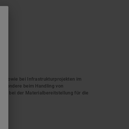
k sowie bei Infrastrukturprojekten im
nsbesondere beim Handling von
fe bei der Materialbereitstellung für die