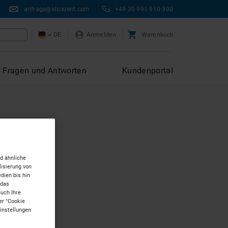
anfrage@klickrent.com
+49 30 991 910 300
DE
Anmelden
Warenkorb
Fragen und Antworten
Kundenportal
d ähnliche
isierung von
dien bis hin
 das
auch Ihre
er "Cookie
Einstellungen