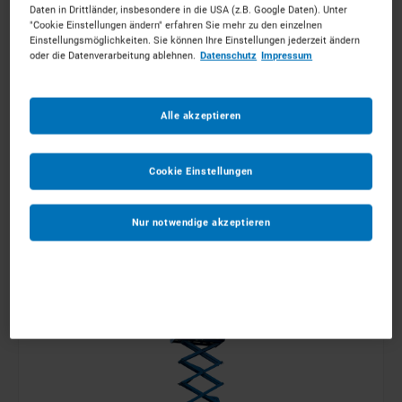
Daten in Drittländer, insbesondere in die USA (z.B. Google Daten). Unter
"Cookie Einstellungen ändern" erfahren Sie mehr zu den einzelnen
Einstellungsmöglichkeiten. Sie können Ihre Einstellungen jederzeit ändern
oder die Datenverarbeitung ablehnen.
Datenschutz
Impressum
12m Scherenbühnen Diesel
Alle akzeptieren
ab 88 €
pro Tag
MEHR ERFAHREN
Cookie Einstellungen
Nur notwendige akzeptieren
IN DEN WARENKORB