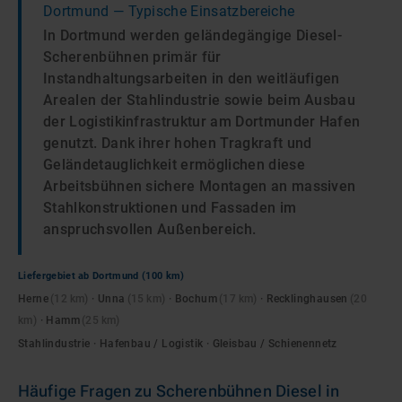
Dortmund
— Typische Einsatzbereiche
In Dortmund werden geländegängige Diesel-
Scherenbühnen primär für
Instandhaltungsarbeiten in den weitläufigen
Arealen der Stahlindustrie sowie beim Ausbau
der Logistikinfrastruktur am Dortmunder Hafen
genutzt. Dank ihrer hohen Tragkraft und
Geländetauglichkeit ermöglichen diese
Arbeitsbühnen sichere Montagen an massiven
Stahlkonstruktionen und Fassaden im
anspruchsvollen Außenbereich.
Liefergebiet ab
Dortmund
(100 km)
Herne
(
12
km)
·
Unna
(
15
km)
·
Bochum
(
17
km)
·
Recklinghausen
(
20
km)
·
Hamm
(
25
km)
Stahlindustrie · Hafenbau / Logistik · Gleisbau / Schienennetz
Häufige Fragen zu
Scherenbühnen Diesel
in