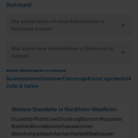
Dortmund
Wie schnell kann ich eine Arbeitsbühne in
Dortmund mieten?
Was kostet eine Arbeitsbühne in Dortmund zu
mieten?
Weitere Mietkategorien in
Dortmund
Baumaschinen
Container
Fahrzeuge
Krane
Lagertechnik
Zelte & Hallen
Weitere Standorte in
Nordrhein-Westfalen
Düsseldorf
Köln
Essen
Duisburg
Bochum
Wuppertal
Bielefeld
Bonn
Münster
Gelsenkirchen
Mönchengladbach
Aachen
Krefeld
Oberhausen