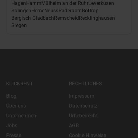
Hagen
Hamm
Mülheim an der Ruhr
Leverkusen
Solingen
Herne
Neuss
Paderborn
Bottrop
Bergisch Gladbach
Remscheid
Recklinghausen
Siegen
KLICKRENT
RECHTLICHES
Blog
Impressum
Über uns
Datenschutz
Unternehmen
Urheberrecht
Jobs
AGB
Presse
Cookie Hinweise