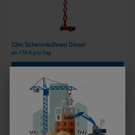
22m Scherenbühnen Diesel
ab 176 €
pro Tag
MEHR ERFAHREN
IN DEN WARENKORB