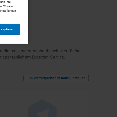
auch Ihre
er "Cookie
Einstellungen
kzeptieren
e die passenden Asphaltbeschicker für Ihr
mit persönlichem Experten-Service.
156
Vermietpartner im Raum
Dortmund