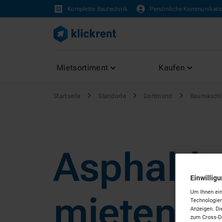
Komplette Bautechnik
Persönliche Kommunikati
Mietsortiment
Kaufen
Startseite
Standorte
Dortmund
Baumaschi
Asphaltb
Einwillig
Um Ihnen ein
mieten i
Technologien
Anzeigen. Di
zum Cross-De