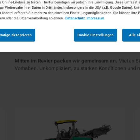
 Online-Erlebnis zu bieten. Hierfür benötigen wir jedoch Ihre Einwilligung. Diese umfasst 
zur Weitergabe Ihrer Daten in Drittländer, insbesondere in die USA (z.B. Google Daten). Unt
n ändern" erfahren Sie mehr zu den einzelnen Einstellungsmöglichkeiten. Sie können Ihre 
tungen
dern oder die Datenverarbeitung ablehnen.
Datenschutz
Impressum
endige akzeptieren
Cookie Einstellungen
Alle a
Mitten im Revier packen wir gemeinsam an.
Mieten Si
Vorhaben. Unkompliziert, zu starken Konditionen und 