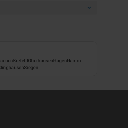
Aachen
Krefeld
Oberhausen
Hagen
Hamm
klinghausen
Siegen