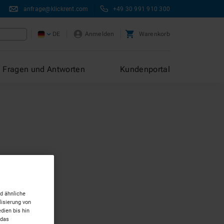
anfrage@klickrent.com
+49 30 991 910 300
DE
Anmelden
Warenkorb
Fragen und Antworten
Kundenportal
d ähnliche
isierung von
dien bis hin
 das