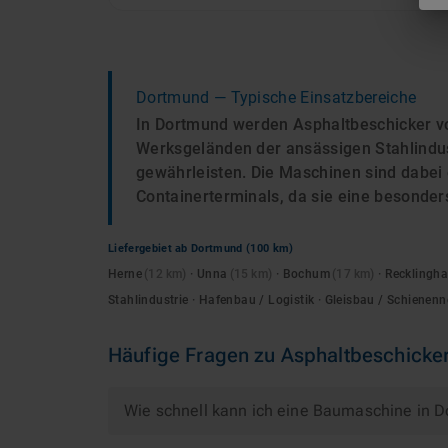
Dortmund
— Typische Einsatzbereiche
In Dortmund werden Asphaltbeschicker vor
Werksgeländen der ansässigen Stahlindus
gewährleisten. Die Maschinen sind dabei
Containerterminals, da sie eine besonder
Liefergebiet ab
Dortmund
(100 km)
Herne
(
12
km)
·
Unna
(
15
km)
·
Bochum
(
17
km)
·
Recklingh
Stahlindustrie · Hafenbau / Logistik · Gleisbau / Schienenn
Häufige Fragen zu
Asphaltbeschicke
Wie schnell kann ich eine Baumaschine in 