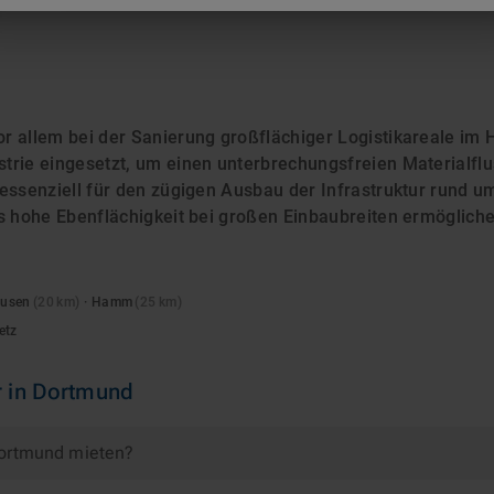
 allem bei der Sanierung großflächiger Logistikareale im 
trie eingesetzt, um einen unterbrechungsfreien Materialfl
 essenziell für den zügigen Ausbau der Infrastruktur rund 
s hohe Ebenflächigkeit bei großen Einbaubreiten ermögliche
ausen
(
20
km)
·
Hamm
(
25
km)
etz
r
in
Dortmund
Dortmund mieten?