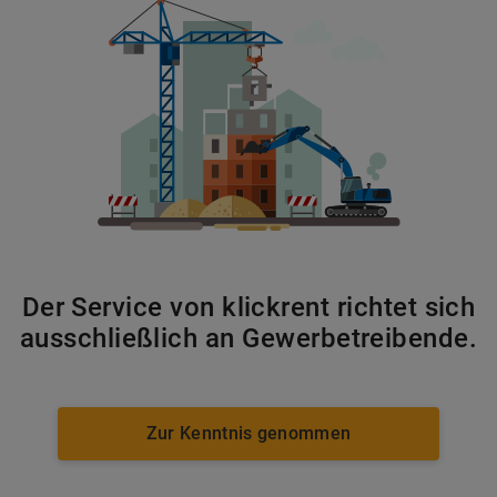
4000 t/h - 5000 t/h
Asphaltbeschicker
Der Service von klickrent richtet sich
Preis auf Anfrage
ausschließlich an Gewerbetreibende.
MEHR ERFAHREN
Zur Kenntnis genommen
IN DEN WARENKORB