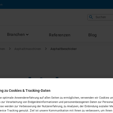
on
Suchen
Branchen
Referenzen
Blog
nen
Asphaltmaschinen
Asphaltbeschicker
eschicker
ung zu Cookies & Tracking-Daten
e optimale Anwendererfahrung auf allen Seiten zu ermöglichen, verwenden wir Cookies un
n Dortmund
 zur Verarbeitung von Endgeräteinformationen und personenbezogenen Daten zur Personal
ese werden zur Verbesserung der Nutzererfahrung, zu Analysen, der Einbindung sozialer Me
vice Tracking genutzt. Ziel ist unsere Kommunikation mit Ihnen zu verbessern, um Ihnen