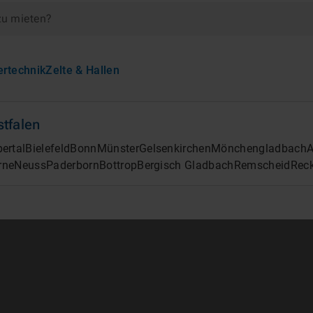
zu mieten?
ertechnik
Zelte & Hallen
tfalen
ertal
Bielefeld
Bonn
Münster
Gelsenkirchen
Mönchengladbach
rne
Neuss
Paderborn
Bottrop
Bergisch Gladbach
Remscheid
Rec