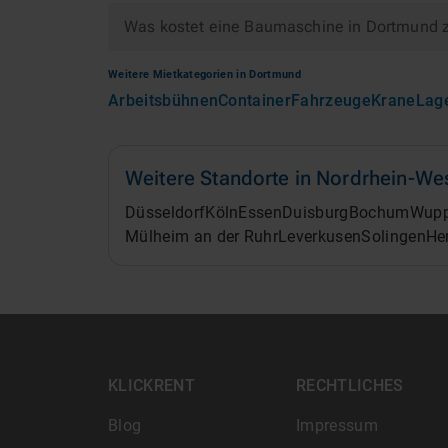
Was kostet eine Baumaschine in Dortmund 
Weitere Mietkategorien in
Dortmund
Arbeitsbühnen
Container
Fahrzeuge
Krane
Lag
Weitere Standorte in
Nordrhein-Wes
Düsseldorf
Köln
Essen
Duisburg
Bochum
Wupp
Mülheim an der Ruhr
Leverkusen
Solingen
He
KLICKRENT
RECHTLICHES
Blog
Impressum