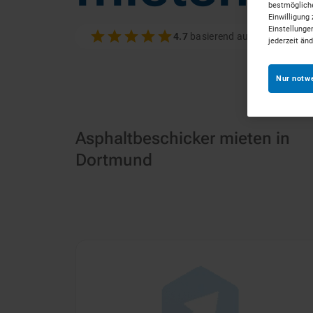
bestmögliche
Einwilligung 
Einstellunge
4.7
basierend auf 100+ Bewer
jederzeit än
Nur notw
Asphaltbeschicker mieten in
Dortmund