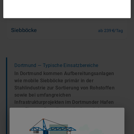
Siebböcke
ab 239 €/Tag
Dortmund
— Typische Einsatzbereiche
In Dortmund kommen Aufbereitungsanlagen
wie mobile Siebböcke primär in der
Stahlindustrie zur Sortierung von Rohstoffen
sowie bei umfangreichen
Infrastrukturprojekten im Dortmunder Hafen
zum Einsatz. Dort dienen sie der präzisen
Klassifizierung von Schüttgütern und
Recyclingmaterialien, um logistische Abläufe
zu optimieren und Baustoffe direkt vor Ort