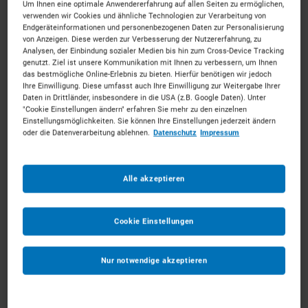
Um Ihnen eine optimale Anwendererfahrung auf allen Seiten zu ermöglichen,
verwenden wir Cookies und ähnliche Technologien zur Verarbeitung von
Endgeräteinformationen und personenbezogenen Daten zur Personalisierung
von Anzeigen. Diese werden zur Verbesserung der Nutzererfahrung, zu
Analysen, der Einbindung sozialer Medien bis hin zum Cross-Device Tracking
genutzt. Ziel ist unsere Kommunikation mit Ihnen zu verbessern, um Ihnen
Aufbereitungsanlagen mieten in Dortmund
das bestmögliche Online-Erlebnis zu bieten. Hierfür benötigen wir jedoch
Ihre Einwilligung. Diese umfasst auch Ihre Einwilligung zur Weitergabe Ihrer
Daten in Drittländer, insbesondere in die USA (z.B. Google Daten). Unter
"Cookie Einstellungen ändern" erfahren Sie mehr zu den einzelnen
Mitten im Revier packen wir gemeinsam an.
Mieten
Einstellungsmöglichkeiten. Sie können Ihre Einstellungen jederzeit ändern
Sie die passenden Aufbereitungsanlagen für Ihr
oder die Datenverarbeitung ablehnen.
Datenschutz
Impressum
Vorhaben. Unkompliziert, zu starken Konditionen und
mit persönlichem Experten-Service.
Alle akzeptieren
156
Vermietpartner im Raum
Dortmund
Cookie Einstellungen
Nur notwendige akzeptieren