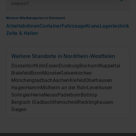
mieten?
Weitere Mietkategorien in
Dortmund
Arbeitsbühnen
Container
Fahrzeuge
Krane
Lagertechnik
Zelte & Hallen
Weitere Standorte in
Nordrhein-Westfalen
Düsseldorf
Köln
Essen
Duisburg
Bochum
Wuppertal
Bielefeld
Bonn
Münster
Gelsenkirchen
Mönchengladbach
Aachen
Krefeld
Oberhausen
Hagen
Hamm
Mülheim an der Ruhr
Leverkusen
Solingen
Herne
Neuss
Paderborn
Bottrop
Bergisch Gladbach
Remscheid
Recklinghausen
Siegen