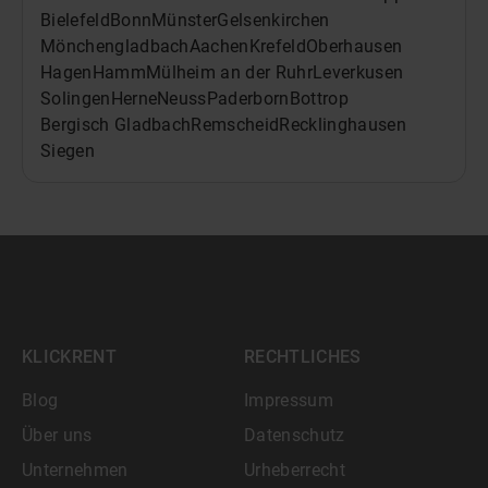
Bielefeld
Bonn
Münster
Gelsenkirchen
Mönchengladbach
Aachen
Krefeld
Oberhausen
Hagen
Hamm
Mülheim an der Ruhr
Leverkusen
Solingen
Herne
Neuss
Paderborn
Bottrop
Bergisch Gladbach
Remscheid
Recklinghausen
Siegen
KLICKRENT
RECHTLICHES
Blog
Impressum
Über uns
Datenschutz
Unternehmen
Urheberrecht