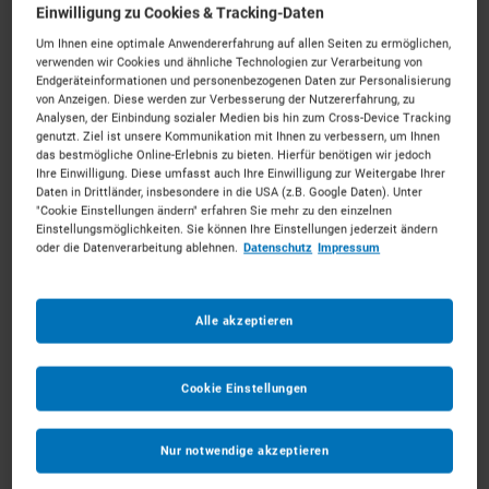
Einwilligung zu Cookies & Tracking-Daten
Um Ihnen eine optimale Anwendererfahrung auf allen Seiten zu ermöglichen,
verwenden wir Cookies und ähnliche Technologien zur Verarbeitung von
Endgeräteinformationen und personenbezogenen Daten zur Personalisierung
von Anzeigen. Diese werden zur Verbesserung der Nutzererfahrung, zu
Bagger mieten in Duisburg
Analysen, der Einbindung sozialer Medien bis hin zum Cross-Device Tracking
genutzt. Ziel ist unsere Kommunikation mit Ihnen zu verbessern, um Ihnen
das bestmögliche Online-Erlebnis zu bieten. Hierfür benötigen wir jedoch
Ihre Einwilligung. Diese umfasst auch Ihre Einwilligung zur Weitergabe Ihrer
Logistik und Bauen vereint am größten Binnenhafen.
Daten in Drittländer, insbesondere in die USA (z.B. Google Daten). Unter
Mieten Sie die passenden Bagger für Ihr Vorhaben.
"Cookie Einstellungen ändern" erfahren Sie mehr zu den einzelnen
Einstellungsmöglichkeiten. Sie können Ihre Einstellungen jederzeit ändern
Unkompliziert, zu starken Konditionen und mit
oder die Datenverarbeitung ablehnen.
Datenschutz
Impressum
persönlichem Experten-Service.
204
Vermietpartner im Raum
Duisburg
Alle akzeptieren
Cookie Einstellungen
Nur notwendige akzeptieren