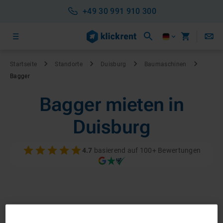
+49 30 991 910 300
Startseite
Standorte
Duisburg
Baumaschinen
Bagger
Bagger mieten in
Duisburg
4.7
basierend auf 100+ Bewertungen