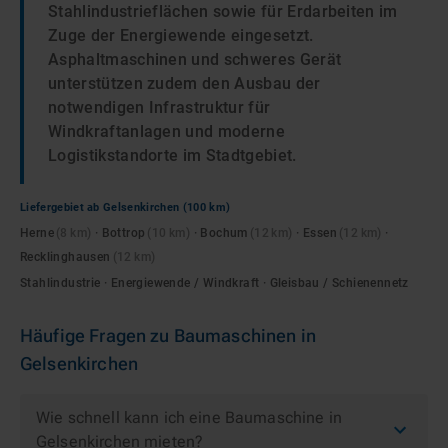
Stahlindustrieflächen sowie für Erdarbeiten im
Zuge der Energiewende eingesetzt.
Asphaltmaschinen und schweres Gerät
unterstützen zudem den Ausbau der
notwendigen Infrastruktur für
Windkraftanlagen und moderne
Logistikstandorte im Stadtgebiet.
Liefergebiet ab
Gelsenkirchen
(100 km)
Herne
(
8
km)
·
Bottrop
(
10
km)
·
Bochum
(
12
km)
·
Essen
(
12
km)
·
Recklinghausen
(
12
km)
Stahlindustrie · Energiewende / Windkraft · Gleisbau / Schienennetz
Häufige Fragen zu
Baumaschinen
in
Gelsenkirchen
Wie schnell kann ich eine Baumaschine in
Gelsenkirchen mieten?