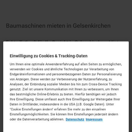
Baumaschinen mieten in Gelsenkirchen
Echte Tatkraft für Ihr Projekt in Gelsenkirchen.
Mieten
Sie die passenden Baumaschinen für Ihr Vorhaben.
Einwilligung zu Cookies & Tracking-Daten
Unkompliziert, zu starken Konditionen und mit
persönlichem Experten-Service.
Um Ihnen eine optimale Anwendererfahrung auf allen Seiten zu ermöglichen,
verwenden wir Cookies und ähnliche Technologien zur Verarbeitung von
233
Vermietpartner im Raum
Gelsenkirchen
Endgeräteinformationen und personenbezogenen Daten zur Personalisierung
von Anzeigen. Diese werden zur Verbesserung der Nutzererfahrung, zu
Analysen, der Einbindung sozialer Medien bis hin zum Cross-Device Tracking
genutzt. Ziel ist unsere Kommunikation mit Ihnen zu verbessern, um Ihnen
das bestmögliche Online-Erlebnis zu bieten. Hierfür benötigen wir jedoch
Ihre Einwilligung. Diese umfasst auch Ihre Einwilligung zur Weitergabe Ihrer
Daten in Drittländer, insbesondere in die USA (z.B. Google Daten). Unter
"Cookie Einstellungen ändern" erfahren Sie mehr zu den einzelnen
Einstellungsmöglichkeiten. Sie können Ihre Einstellungen jederzeit ändern
oder die Datenverarbeitung ablehnen.
Datenschutz
Impressum