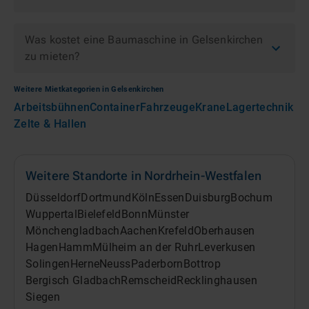
Was kostet eine Baumaschine in Gelsenkirchen
zu mieten?
Weitere Mietkategorien in
Gelsenkirchen
Arbeitsbühnen
Container
Fahrzeuge
Krane
Lagertechnik
Zelte & Hallen
Weitere Standorte in
Nordrhein-Westfalen
Düsseldorf
Dortmund
Köln
Essen
Duisburg
Bochum
Wuppertal
Bielefeld
Bonn
Münster
Mönchengladbach
Aachen
Krefeld
Oberhausen
Hagen
Hamm
Mülheim an der Ruhr
Leverkusen
Solingen
Herne
Neuss
Paderborn
Bottrop
Bergisch Gladbach
Remscheid
Recklinghausen
Siegen