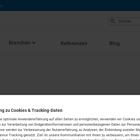
on
Suchen
Branchen
Referenzen
Blog
e mieten in
ung zu Cookies & Tracking-Daten
e optimale Anwendererfahrung auf allen Seiten zu ermöglichen, verwenden wir Cookies un
n
 zur Verarbeitung von Endgeräteinformationen und personenbezogenen Daten zur Personal
ese werden zur Verbesserung der Nutzererfahrung, zu Analysen, der Einbindung sozialer Me
vice Tracking genutzt. Ziel ist unsere Kommunikation mit Ihnen zu verbessern, um Ihnen