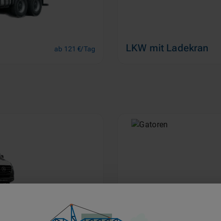
LKW mit Ladekran
ab 121 €/Tag