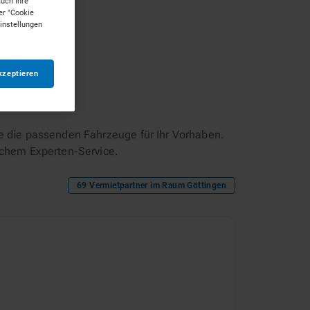
auch Ihre
er "Cookie
Einstellungen
kzeptieren
e die passenden Fahrzeuge für Ihr Vorhaben.
ichem Experten-Service.
69
Vermietpartner im Raum
Göttingen