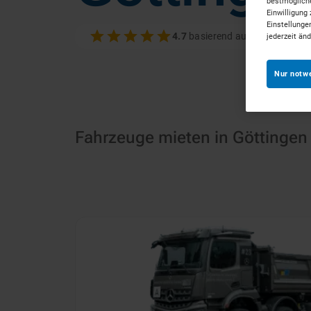
bestmögliche
Einwilligung 
Einstellunge
4.7
basierend auf 100+ Bewer
jederzeit än
Nur notw
Fahrzeuge mieten in Göttingen