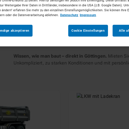
 Online-Erlebnis zu bieten. Hierfür benötigen wir jedoch Ihre Einwilligung. Diese umfasst 
zur Weitergabe Ihrer Daten in Drittländer, insbesondere in die USA (z.B. Google Daten). Unt
n ändern" erfahren Sie mehr zu den einzelnen Einstellungsmöglichkeiten. Sie können Ihre 
tungen
dern oder die Datenverarbeitung ablehnen.
Datenschutz
Impressum
endige akzeptieren
Cookie Einstellungen
Alle a
Wissen, wie man baut – direkt in Göttingen.
Mieten Si
Unkompliziert, zu starken Konditionen und mit persönl