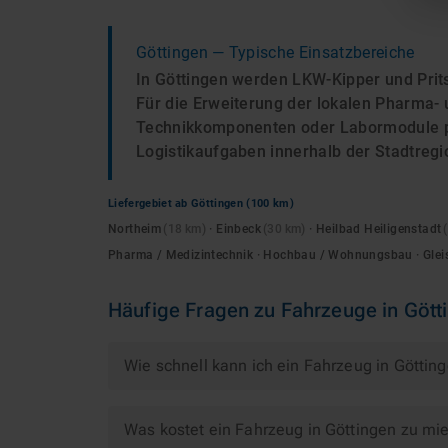
Göttingen
— Typische Einsatzbereiche
In Göttingen werden LKW-Kipper und Prit
Für die Erweiterung der lokalen Pharma-
Technikkomponenten oder Labormodule prä
Logistikaufgaben innerhalb der Stadtregi
Liefergebiet ab
Göttingen
(100 km)
Northeim
(
18
km)
·
Einbeck
(
30
km)
·
Heilbad Heiligenstadt
(
Pharma / Medizintechnik · Hochbau / Wohnungsbau · Glei
Häufige Fragen zu
Fahrzeuge
in
Gött
Wie schnell kann ich ein Fahrzeug in Göttin
Was kostet ein Fahrzeug in Göttingen zu mi