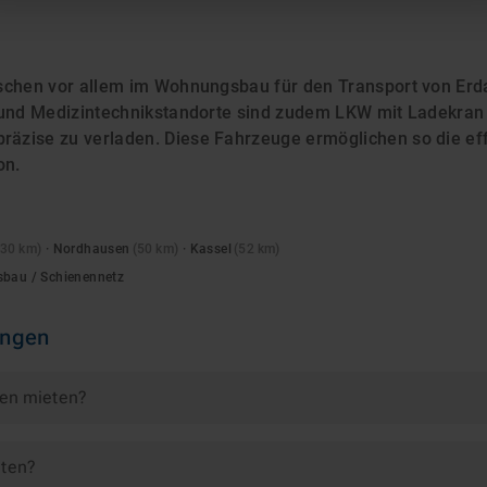
schen vor allem im Wohnungsbau für den Transport von Erd
 und Medizintechnikstandorte sind zudem LKW mit Ladekran
zise zu verladen. Diese Fahrzeuge ermöglichen so die effi
on.
30
km)
·
Nordhausen
(
50
km)
·
Kassel
(
52
km)
sbau / Schienennetz
ingen
gen mieten?
eten?