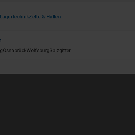
Lagertechnik
Zelte & Hallen
n
rg
Osnabrück
Wolfsburg
Salzgitter