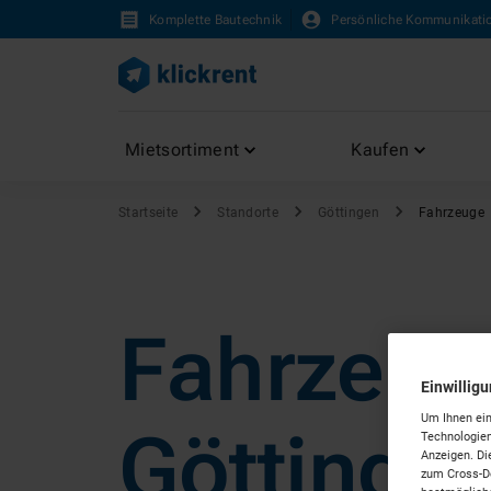
Komplette Bautechnik
Persönliche Kommunikati
Mietsortiment
Kaufen
Startseite
Standorte
Göttingen
Fahrzeuge
Fahrzeug
Einwillig
Um Ihnen ein
Göttinge
Technologien
Anzeigen. Di
zum Cross-De