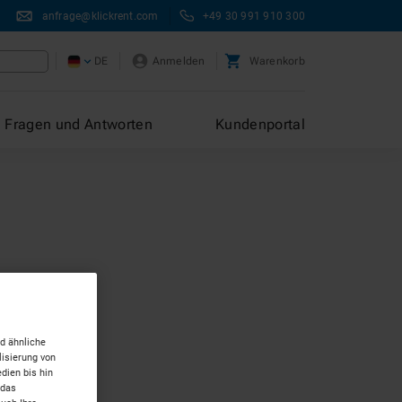
anfrage@klickrent.com
+49 30 991 910 300
DE
Anmelden
Warenkorb
Fragen und Antworten
Kundenportal
d ähnliche
isierung von
dien bis hin
 das