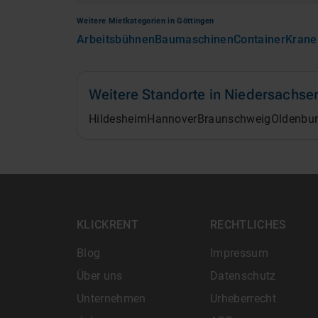
Weitere Mietkategorien in
Göttingen
Arbeitsbühnen
Baumaschinen
Container
Krane
Weitere Standorte in
Niedersachse
Hildesheim
Hannover
Braunschweig
Oldenbu
KLICKRENT
RECHTLICHES
Blog
Impressum
Über uns
Datenschutz
Unternehmen
Urheberrecht