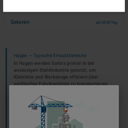
Gatoren
ab 65 €/Tag
Hagen
— Typische Einsatzbereiche
In Hagen werden Gators primär in der
ansässigen Stahlindustrie genutzt, um
Kleinteile und Werkzeuge effizient über
weitläufige Fabrikgelände zu transportieren.
Auch im Hoch- und Wohnungsbau kommen die
geländegängigen Fahrzeuge zum Einsatz, da
sie Baumaterialien auf den oft engen und
unwegsamen Baustellen im Stadtgebiet
flexibel bereitstellen. Ihre Wendigkeit macht
sie zu einer wichtigen logistischen Ergänzung