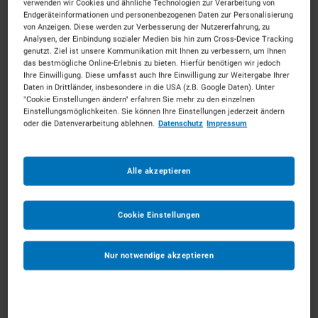
verwenden wir Cookies und ähnliche Technologien zur Verarbeitung von
Endgeräteinformationen und personenbezogenen Daten zur Personalisierung
von Anzeigen. Diese werden zur Verbesserung der Nutzererfahrung, zu
Analysen, der Einbindung sozialer Medien bis hin zum Cross-Device Tracking
genutzt. Ziel ist unsere Kommunikation mit Ihnen zu verbessern, um Ihnen
Gatoren mieten in Hagen
das bestmögliche Online-Erlebnis zu bieten. Hierfür benötigen wir jedoch
Ihre Einwilligung. Diese umfasst auch Ihre Einwilligung zur Weitergabe Ihrer
Daten in Drittländer, insbesondere in die USA (z.B. Google Daten). Unter
"Cookie Einstellungen ändern" erfahren Sie mehr zu den einzelnen
Das Tor zum Sauerland für Ihr Bauvorhaben.
Mieten
Einstellungsmöglichkeiten. Sie können Ihre Einstellungen jederzeit ändern
Sie die passenden Gatoren für Ihr Vorhaben.
oder die Datenverarbeitung ablehnen.
Datenschutz
Impressum
Unkompliziert, zu starken Konditionen und mit
persönlichem Experten-Service.
Alle akzeptieren
167
Vermietpartner im Raum
Hagen
Cookie Einstellungen
Nur notwendige akzeptieren