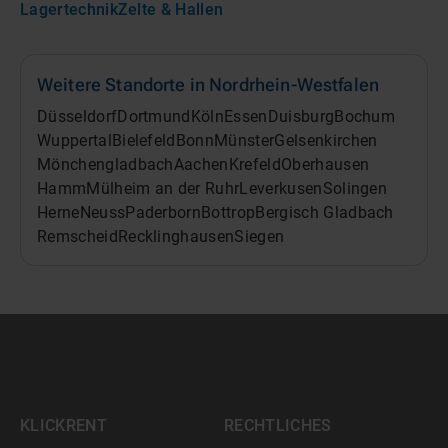
Lagertechnik
Zelte & Hallen
Weitere Standorte in
Nordrhein-Westfalen
Düsseldorf
Dortmund
Köln
Essen
Duisburg
Bochum
Wuppertal
Bielefeld
Bonn
Münster
Gelsenkirchen
Mönchengladbach
Aachen
Krefeld
Oberhausen
Hamm
Mülheim an der Ruhr
Leverkusen
Solingen
Herne
Neuss
Paderborn
Bottrop
Bergisch Gladbach
Remscheid
Recklinghausen
Siegen
KLICKRENT
RECHTLICHES