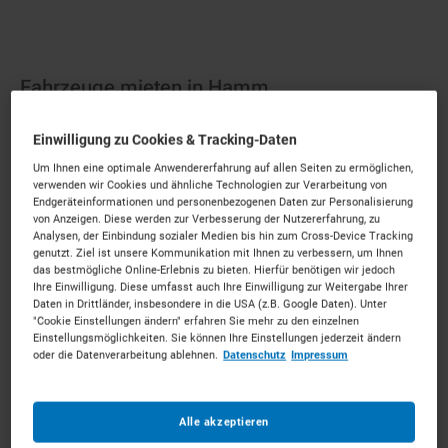
Fahrzeuge mieten in Hamm
Einwilligung zu Cookies & Tracking-Daten
Logistik-Power für Ihr Vorhaben in Hamm.
Mieten Sie
die passenden Fahrzeuge für Ihr Vorhaben.
Um Ihnen eine optimale Anwendererfahrung auf allen Seiten zu ermöglichen,
verwenden wir Cookies und ähnliche Technologien zur Verarbeitung von
Unkompliziert, zu starken Konditionen und mit
Endgeräteinformationen und personenbezogenen Daten zur Personalisierung
persönlichem Experten-Service.
von Anzeigen. Diese werden zur Verbesserung der Nutzererfahrung, zu
Analysen, der Einbindung sozialer Medien bis hin zum Cross-Device Tracking
26
Vermietpartner im Raum
Hamm
genutzt. Ziel ist unsere Kommunikation mit Ihnen zu verbessern, um Ihnen
das bestmögliche Online-Erlebnis zu bieten. Hierfür benötigen wir jedoch
Ihre Einwilligung. Diese umfasst auch Ihre Einwilligung zur Weitergabe Ihrer
Daten in Drittländer, insbesondere in die USA (z.B. Google Daten). Unter
"Cookie Einstellungen ändern" erfahren Sie mehr zu den einzelnen
Einstellungsmöglichkeiten. Sie können Ihre Einstellungen jederzeit ändern
oder die Datenverarbeitung ablehnen.
Datenschutz
Impressum
Alle akzeptieren