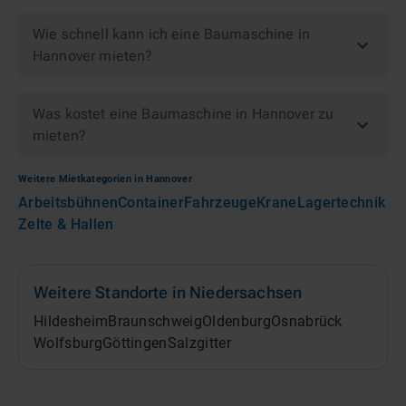
Wie schnell kann ich eine Baumaschine in
Hannover mieten?
Was kostet eine Baumaschine in Hannover zu
mieten?
Weitere Mietkategorien in
Hannover
Arbeitsbühnen
Container
Fahrzeuge
Krane
Lagertechnik
Zelte & Hallen
Weitere Standorte in
Niedersachsen
Hildesheim
Braunschweig
Oldenburg
Osnabrück
Wolfsburg
Göttingen
Salzgitter