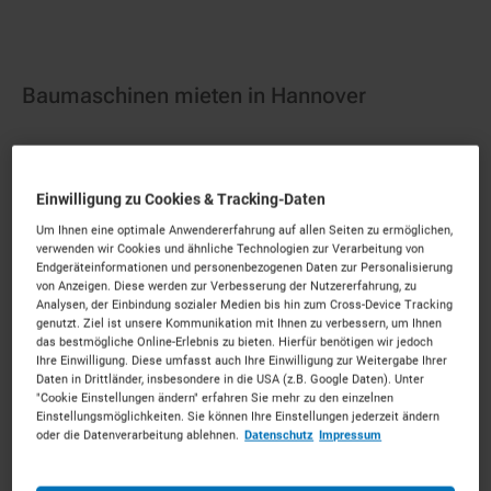
Baumaschinen mieten in Hannover
Ihre Baustelle in Top-Form – direkt in Hannover.
Mieten Sie die passenden Baumaschinen für Ihr
Einwilligung zu Cookies & Tracking-Daten
Vorhaben. Unkompliziert, zu starken Konditionen und
Um Ihnen eine optimale Anwendererfahrung auf allen Seiten zu ermöglichen,
mit persönlichem Experten-Service.
verwenden wir Cookies und ähnliche Technologien zur Verarbeitung von
Endgeräteinformationen und personenbezogenen Daten zur Personalisierung
137
Vermietpartner im Raum
Hannover
von Anzeigen. Diese werden zur Verbesserung der Nutzererfahrung, zu
Analysen, der Einbindung sozialer Medien bis hin zum Cross-Device Tracking
genutzt. Ziel ist unsere Kommunikation mit Ihnen zu verbessern, um Ihnen
das bestmögliche Online-Erlebnis zu bieten. Hierfür benötigen wir jedoch
Ihre Einwilligung. Diese umfasst auch Ihre Einwilligung zur Weitergabe Ihrer
Daten in Drittländer, insbesondere in die USA (z.B. Google Daten). Unter
"Cookie Einstellungen ändern" erfahren Sie mehr zu den einzelnen
Einstellungsmöglichkeiten. Sie können Ihre Einstellungen jederzeit ändern
oder die Datenverarbeitung ablehnen.
Datenschutz
Impressum