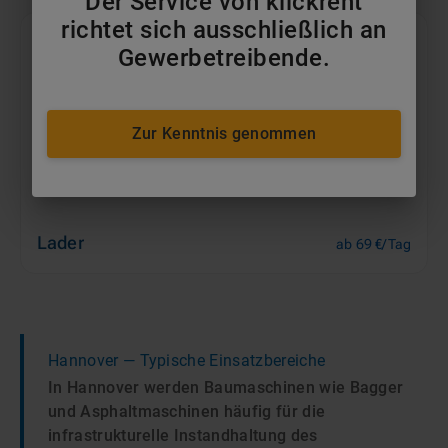
Der Service von klickrent
richtet sich ausschließlich an
Gewerbetreibende.
Zur Kenntnis genommen
Lader
ab 69 €/Tag
Hannover
— Typische Einsatzbereiche
In Hannover werden Baumaschinen wie Bagger
und Asphaltmaschinen häufig für die
infrastrukturelle Instandhaltung des