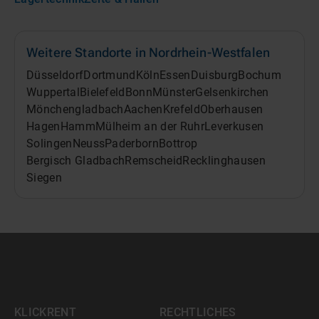
Weitere Standorte in
Nordrhein-Westfalen
Düsseldorf
Dortmund
Köln
Essen
Duisburg
Bochum
Wuppertal
Bielefeld
Bonn
Münster
Gelsenkirchen
Mönchengladbach
Aachen
Krefeld
Oberhausen
Hagen
Hamm
Mülheim an der Ruhr
Leverkusen
Solingen
Neuss
Paderborn
Bottrop
Bergisch Gladbach
Remscheid
Recklinghausen
Siegen
KLICKRENT
RECHTLICHES