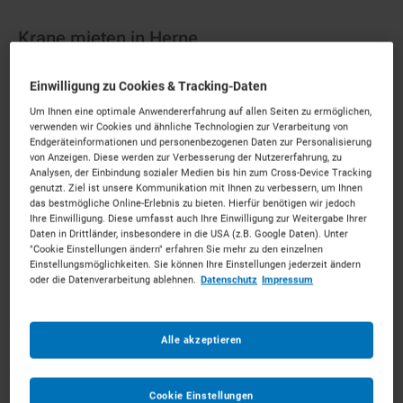
Krane mieten in Herne
Einwilligung zu Cookies & Tracking-Daten
Bodenständig und stark für das Ruhrgebiet.
Mieten
Sie die passenden Krane für Ihr Vorhaben.
Um Ihnen eine optimale Anwendererfahrung auf allen Seiten zu ermöglichen,
verwenden wir Cookies und ähnliche Technologien zur Verarbeitung von
Unkompliziert, zu starken Konditionen und mit
Endgeräteinformationen und personenbezogenen Daten zur Personalisierung
persönlichem Experten-Service.
von Anzeigen. Diese werden zur Verbesserung der Nutzererfahrung, zu
Analysen, der Einbindung sozialer Medien bis hin zum Cross-Device Tracking
178
Vermietpartner im Raum
Herne
genutzt. Ziel ist unsere Kommunikation mit Ihnen zu verbessern, um Ihnen
das bestmögliche Online-Erlebnis zu bieten. Hierfür benötigen wir jedoch
Ihre Einwilligung. Diese umfasst auch Ihre Einwilligung zur Weitergabe Ihrer
Daten in Drittländer, insbesondere in die USA (z.B. Google Daten). Unter
"Cookie Einstellungen ändern" erfahren Sie mehr zu den einzelnen
Einstellungsmöglichkeiten. Sie können Ihre Einstellungen jederzeit ändern
oder die Datenverarbeitung ablehnen.
Datenschutz
Impressum
Alle akzeptieren
Cookie Einstellungen