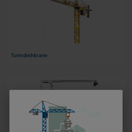
Turmdrehkrane