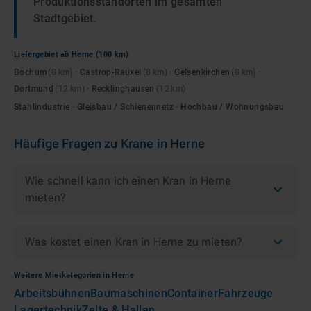
Produktionsstandorten im gesamten
Stadtgebiet.
Liefergebiet ab
Herne
(100 km)
Bochum
(
8
km)
·
Castrop-Rauxel
(
8
km)
·
Gelsenkirchen
(
8
km)
·
Dortmund
(
12
km)
·
Recklinghausen
(
12
km)
Stahlindustrie · Gleisbau / Schienennetz · Hochbau / Wohnungsbau
Häufige Fragen zu
Krane
in
Herne
Wie schnell kann ich einen Kran in Herne
mieten?
Was kostet einen Kran in Herne zu mieten?
Weitere Mietkategorien in
Herne
Arbeitsbühnen
Baumaschinen
Container
Fahrzeuge
Lagertechnik
Zelte & Hallen