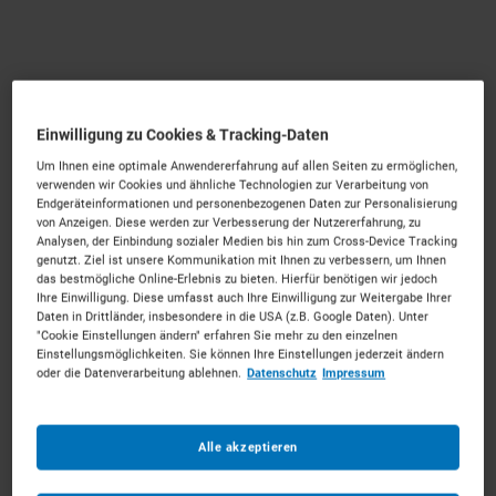
Container mieten in Hildesheim
Einwilligung zu Cookies & Tracking-Daten
Kompetenz und Nähe für Hildesheim.
Mieten Sie die
Um Ihnen eine optimale Anwendererfahrung auf allen Seiten zu ermöglichen,
passenden Container für Ihr Vorhaben. Unkompliziert,
verwenden wir Cookies und ähnliche Technologien zur Verarbeitung von
Endgeräteinformationen und personenbezogenen Daten zur Personalisierung
zu starken Konditionen und mit persönlichem Experten-
von Anzeigen. Diese werden zur Verbesserung der Nutzererfahrung, zu
Service.
Analysen, der Einbindung sozialer Medien bis hin zum Cross-Device Tracking
genutzt. Ziel ist unsere Kommunikation mit Ihnen zu verbessern, um Ihnen
145
Vermietpartner im Raum
Hildesheim
das bestmögliche Online-Erlebnis zu bieten. Hierfür benötigen wir jedoch
Ihre Einwilligung. Diese umfasst auch Ihre Einwilligung zur Weitergabe Ihrer
Daten in Drittländer, insbesondere in die USA (z.B. Google Daten). Unter
"Cookie Einstellungen ändern" erfahren Sie mehr zu den einzelnen
Einstellungsmöglichkeiten. Sie können Ihre Einstellungen jederzeit ändern
oder die Datenverarbeitung ablehnen.
Datenschutz
Impressum
Alle akzeptieren