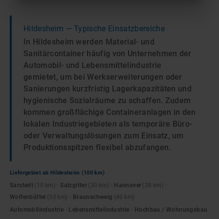
Hildesheim
— Typische Einsatzbereiche
In Hildesheim werden Material- und
Sanitärcontainer häufig von Unternehmen der
Automobil- und Lebensmittelindustrie
gemietet, um bei Werkserweiterungen oder
Sanierungen kurzfristig Lagerkapazitäten und
hygienische Sozialräume zu schaffen. Zudem
kommen großflächige Containeranlagen in den
lokalen Industriegebieten als temporäre Büro-
oder Verwaltungslösungen zum Einsatz, um
Produktionsspitzen flexibel abzufangen.
Liefergebiet ab
Hildesheim
(100 km)
Sarstedt
(
10
km)
·
Salzgitter
(
30
km)
·
Hannover
(
28
km)
·
Wolfenbüttel
(
30
km)
·
Braunschweig
(
40
km)
Automobilindustrie · Lebensmittelindustrie · Hochbau / Wohnungsbau