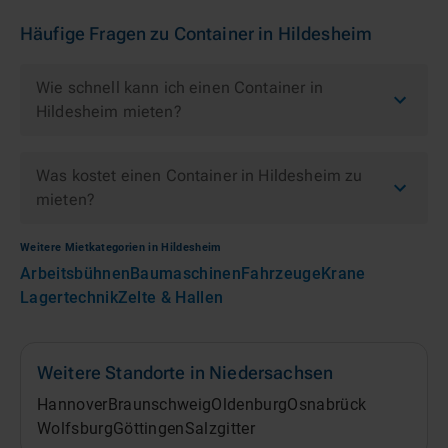
Häufige Fragen zu
Container
in
Hildesheim
Wie schnell kann ich einen Container in
Hildesheim mieten?
Was kostet einen Container in Hildesheim zu
mieten?
Weitere Mietkategorien in
Hildesheim
Arbeitsbühnen
Baumaschinen
Fahrzeuge
Krane
Lagertechnik
Zelte & Hallen
Weitere Standorte in
Niedersachsen
Hannover
Braunschweig
Oldenburg
Osnabrück
Wolfsburg
Göttingen
Salzgitter