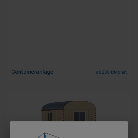
Containeranlage
ab 280 €/Monat