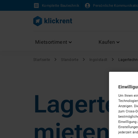
Komplette Bautechnik
Persönliche Kommunikati
Mietsortiment
Kaufen
Startseite
Standorte
Ingolstadt
Lagertechn
Einwillig
Lagertec
Um Ihnen ein
Technologien
Anzeigen. Di
zum Cross-De
bestmögliche
mieten in
Einwilligung 
Einstellunge
jederzeit än