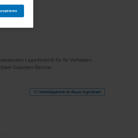
kzeptieren
passenden Lagertechnik für Ihr Vorhaben.
ichem Experten-Service.
71
Vermietpartner im Raum
Ingolstadt