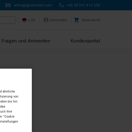
anfrage@klickrent.com
+49 30 991 910 300
DE
Anmelden
Warenkorb
Fragen und Antworten
Kundenportal
d ähnliche
isierung von
dien bis hin
 das
auch Ihre
er "Cookie
Einstellungen