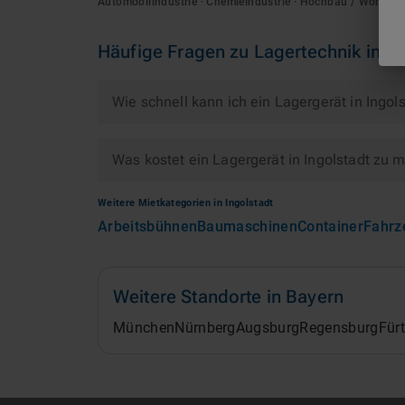
Automobilindustrie · Chemieindustrie · Hochbau / Wohnu
Häufige Fragen zu
Lagertechnik
in
In
Wie schnell kann ich ein Lagergerät in Ingol
Was kostet ein Lagergerät in Ingolstadt zu 
Weitere Mietkategorien in
Ingolstadt
Arbeitsbühnen
Baumaschinen
Container
Fahrz
Weitere Standorte in
Bayern
München
Nürnberg
Augsburg
Regensburg
Für