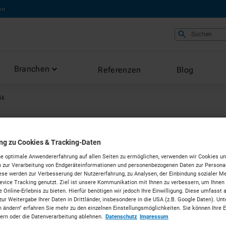
on
Suchen
Branchen
Referenzen
Blog
ik
ung zu Cookies & Tracking-Daten
hnik
e optimale Anwendererfahrung auf allen Seiten zu ermöglichen, verwenden wir Cookies un
 zur Verarbeitung von Endgeräteinformationen und personenbezogenen Daten zur Personal
ese werden zur Verbesserung der Nutzererfahrung, zu Analysen, der Einbindung sozialer Me
vice Tracking genutzt. Ziel ist unsere Kommunikation mit Ihnen zu verbessern, um Ihnen
 Online-Erlebnis zu bieten. Hierfür benötigen wir jedoch Ihre Einwilligung. Diese umfasst 
 Ingolstadt
zur Weitergabe Ihrer Daten in Drittländer, insbesondere in die USA (z.B. Google Daten). Unt
n ändern" erfahren Sie mehr zu den einzelnen Einstellungsmöglichkeiten. Sie können Ihre 
dern oder die Datenverarbeitung ablehnen.
Datenschutz
Impressum