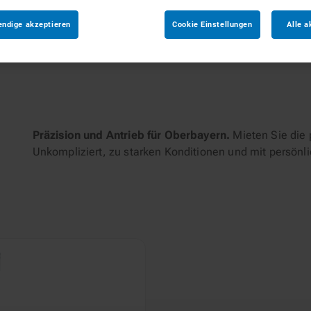
endige akzeptieren
Cookie Einstellungen
Alle a
tungen
Präzision und Antrieb für Oberbayern.
Mieten Sie die 
Unkompliziert, zu starken Konditionen und mit persönl