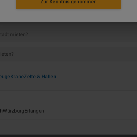
ngsbau
Zur Kenntnis genommen
golstadt
stadt mieten?
mieten?
euge
Krane
Zelte & Hallen
th
Würzburg
Erlangen