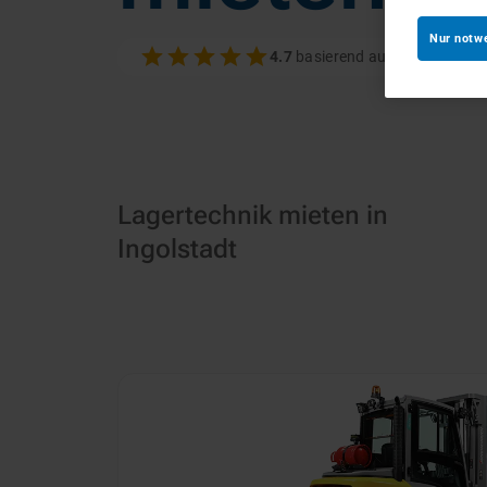
Nur notw
4.7
basierend auf 100+ Bewer
Lagertechnik mieten in
Ingolstadt