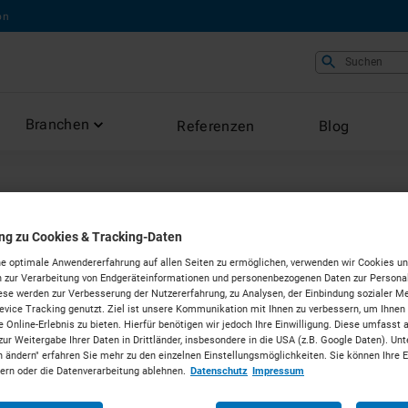
on
Suchen
Branchen
Referenzen
Blog
ung zu Cookies & Tracking-Daten
e optimale Anwendererfahrung auf allen Seiten zu ermöglichen, verwenden wir Cookies un
allen
 zur Verarbeitung von Endgeräteinformationen und personenbezogenen Daten zur Personal
ese werden zur Verbesserung der Nutzererfahrung, zu Analysen, der Einbindung sozialer Me
vice Tracking genutzt. Ziel ist unsere Kommunikation mit Ihnen zu verbessern, um Ihnen
 Online-Erlebnis zu bieten. Hierfür benötigen wir jedoch Ihre Einwilligung. Diese umfasst 
zur Weitergabe Ihrer Daten in Drittländer, insbesondere in die USA (z.B. Google Daten). Unt
 Kassel
n ändern" erfahren Sie mehr zu den einzelnen Einstellungsmöglichkeiten. Sie können Ihre 
dern oder die Datenverarbeitung ablehnen.
Datenschutz
Impressum