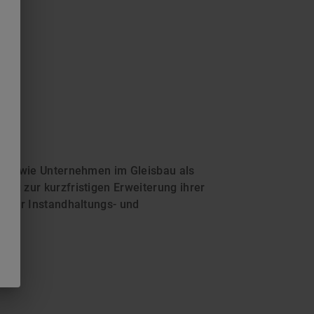
ie sowie Unternehmen im Gleisbau als
ig zur kurzfristigen Erweiterung ihrer
e für Instandhaltungs- und