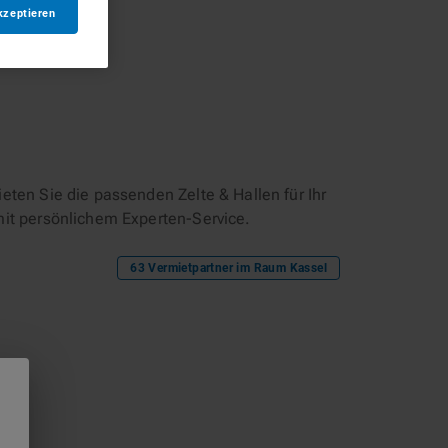
kzeptieren
eten Sie die passenden Zelte & Hallen für Ihr
mit persönlichem Experten-Service.
63
Vermietpartner im Raum
Kassel