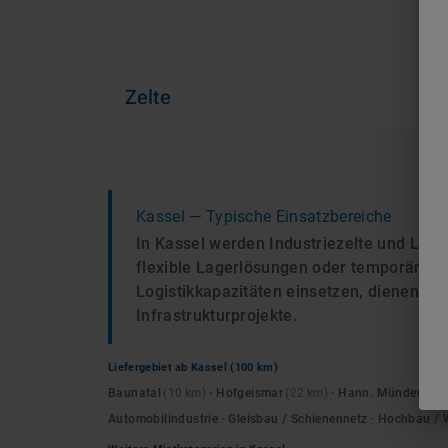
Zelte
Kassel
— Typische Einsatzbereiche
In Kassel werden Industriezelte und Lei
flexible Lagerlösungen oder temporäre Mo
Logistikkapazitäten einsetzen, dienen si
Infrastrukturprojekte.
Liefergebiet ab
Kassel
(100 km)
Baunatal
(
10
km)
·
Hofgeismar
(
22
km)
·
Hann. Münden
(
28
Automobilindustrie · Gleisbau / Schienennetz · Hochbau 