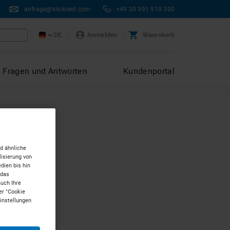
anfrage@klickrent.com
+49 30 991 910 300
DE
Anmelden
Warenkorb
Fragen und Antworten
Kundenportal
d ähnliche
isierung von
dien bis hin
 das
auch Ihre
er "Cookie
Einstellungen