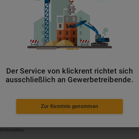
Der Service von klickrent richtet sich
chtbauhallen vor allem von der ansässigen Automobilindustr
ausschließlich an Gewerbetreibende.
ntageflächen genutzt. Während Automobilzulieferer sie häuf
e im Schienennetz als witterungsunabhängige Arbeitsbereich
Zur Kenntnis genommen
km)
·
Göttingen
(
52
km)
·
Bad Hersfeld
(
60
km)
/ Wohnungsbau