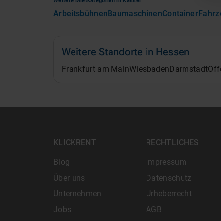
Weitere Mietkategorien in
Kassel
Arbeitsbühnen
Baumaschinen
Container
Fahrz
Weitere Standorte in
Hessen
Frankfurt am Main
Wiesbaden
Darmstadt
Off
KLICKRENT
RECHTLICHES
Blog
Impressum
Über uns
Datenschutz
Unternehmen
Urheberrecht
Jobs
AGB