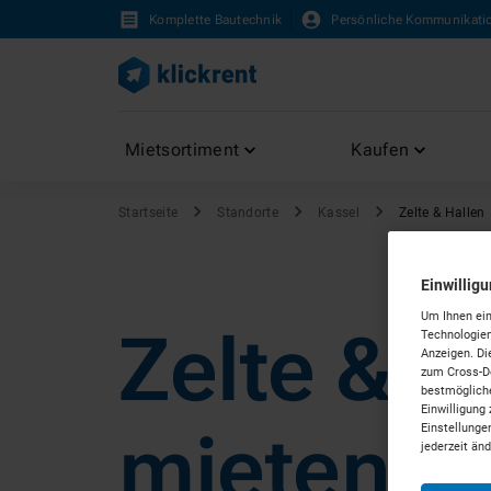
Komplette Bautechnik
Persönliche Kommunikati
Mietsortiment
Kaufen
Startseite
Standorte
Kassel
Zelte & Hallen
Einwillig
Um Ihnen ein
Zelte & H
Technologien
Anzeigen. Di
zum Cross-De
bestmögliche
Einwilligung 
mieten in
Einstellunge
jederzeit än