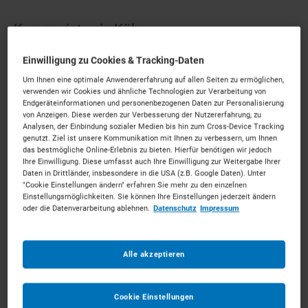
Krane mieten in Köln
Einwilligung zu Cookies & Tracking-Daten
Ihr starker Partner mitten im Rheinland.
Mieten Sie die
Um Ihnen eine optimale Anwendererfahrung auf allen Seiten zu ermöglichen,
passenden Krane für Ihr Vorhaben. Unkompliziert, zu
verwenden wir Cookies und ähnliche Technologien zur Verarbeitung von
starken Konditionen und mit persönlichem Experten-
Endgeräteinformationen und personenbezogenen Daten zur Personalisierung
von Anzeigen. Diese werden zur Verbesserung der Nutzererfahrung, zu
Service.
Analysen, der Einbindung sozialer Medien bis hin zum Cross-Device Tracking
genutzt. Ziel ist unsere Kommunikation mit Ihnen zu verbessern, um Ihnen
189
Vermietpartner im Raum
Köln
das bestmögliche Online-Erlebnis zu bieten. Hierfür benötigen wir jedoch
Ihre Einwilligung. Diese umfasst auch Ihre Einwilligung zur Weitergabe Ihrer
Daten in Drittländer, insbesondere in die USA (z.B. Google Daten). Unter
"Cookie Einstellungen ändern" erfahren Sie mehr zu den einzelnen
Einstellungsmöglichkeiten. Sie können Ihre Einstellungen jederzeit ändern
oder die Datenverarbeitung ablehnen.
Datenschutz
Impressum
Alle akzeptieren
Cookie Einstellungen