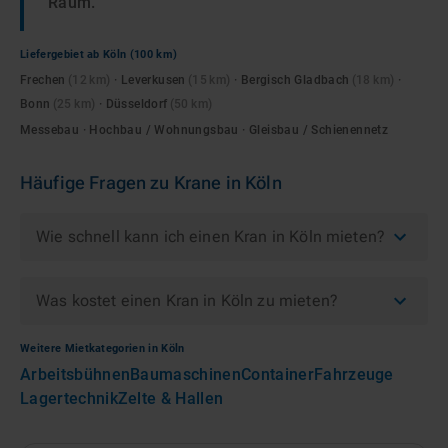
Raum.
Liefergebiet ab
Köln
(100 km)
Frechen
(
12
km)
·
Leverkusen
(
15
km)
·
Bergisch Gladbach
(
18
km)
·
Bonn
(
25
km)
·
Düsseldorf
(
50
km)
Messebau · Hochbau / Wohnungsbau · Gleisbau / Schienennetz
Häufige Fragen zu
Krane
in
Köln
Wie schnell kann ich einen Kran in Köln mieten?
Was kostet einen Kran in Köln zu mieten?
Weitere Mietkategorien in
Köln
Arbeitsbühnen
Baumaschinen
Container
Fahrzeuge
Lagertechnik
Zelte & Hallen