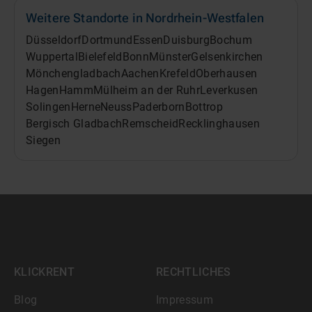
Weitere Standorte in
Nordrhein-Westfalen
Düsseldorf
Dortmund
Essen
Duisburg
Bochum
Wuppertal
Bielefeld
Bonn
Münster
Gelsenkirchen
Mönchengladbach
Aachen
Krefeld
Oberhausen
Hagen
Hamm
Mülheim an der Ruhr
Leverkusen
Solingen
Herne
Neuss
Paderborn
Bottrop
Bergisch Gladbach
Remscheid
Recklinghausen
Siegen
KLICKRENT
RECHTLICHES
Blog
Impressum