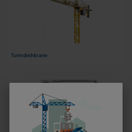
Turmdrehkrane