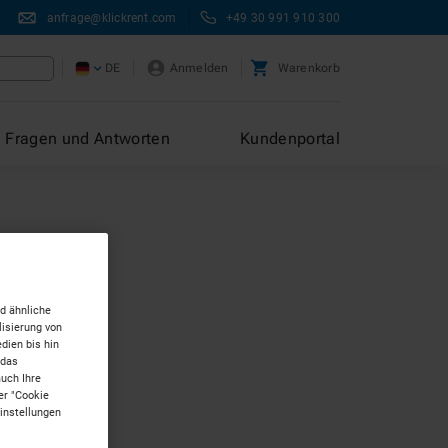
anfrage@klickrent.com
+49 30 991 910 300
DE
Anmelden
Warenkorb
Fragen und Antworten
Kundenportal
d ähnliche
isierung von
dien bis hin
 das
auch Ihre
er "Cookie
Einstellungen