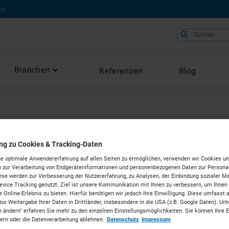
on
Suchen
Branchen
Referenzen
Blog
ung zu Cookies & Tracking-Daten
hnik
e optimale Anwendererfahrung auf allen Seiten zu ermöglichen, verwenden wir Cookies un
 zur Verarbeitung von Endgeräteinformationen und personenbezogenen Daten zur Personal
ese werden zur Verbesserung der Nutzererfahrung, zu Analysen, der Einbindung sozialer Me
vice Tracking genutzt. Ziel ist unsere Kommunikation mit Ihnen zu verbessern, um Ihnen
 Online-Erlebnis zu bieten. Hierfür benötigen wir jedoch Ihre Einwilligung. Diese umfasst 
 Krefeld
zur Weitergabe Ihrer Daten in Drittländer, insbesondere in die USA (z.B. Google Daten). Unt
n ändern" erfahren Sie mehr zu den einzelnen Einstellungsmöglichkeiten. Sie können Ihre 
dern oder die Datenverarbeitung ablehnen.
Datenschutz
Impressum