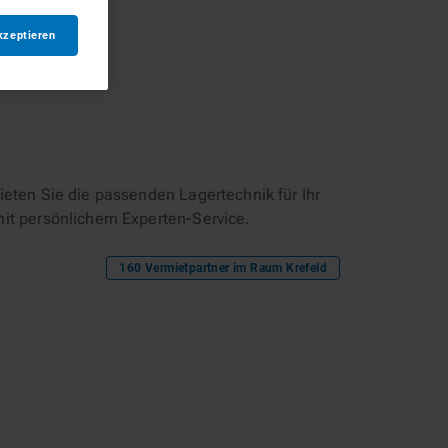
kzeptieren
eten Sie die passenden Lagertechnik für Ihr
mit persönlichem Experten-Service.
160
Vermietpartner im Raum
Krefeld