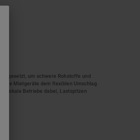
e eingesetzt, um schwere Rohstoffe und
n die Mietgeräte dem flexiblen Umschlag
n lokale Betriebe dabei, Lastspitzen