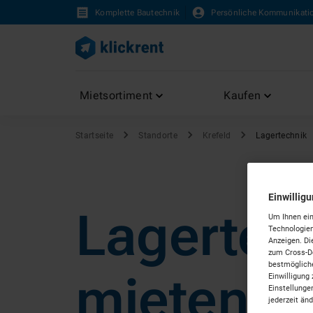
Komplette Bautechnik
Persönliche Kommunikati
Mietsortiment
Kaufen
Startseite
Standorte
Krefeld
Lagertechnik
Einwillig
Lagertec
Um Ihnen ein
Technologien
Anzeigen. Di
zum Cross-De
bestmögliche
mieten in
Einwilligung 
Einstellunge
jederzeit än