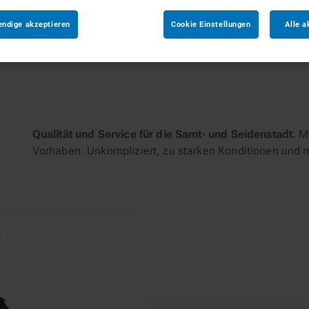
endige akzeptieren
Cookie Einstellungen
Alle a
tungen
Qualität und Service für die Samt- und Seidenstadt.
Mi
Vorhaben. Unkompliziert, zu starken Konditionen und 