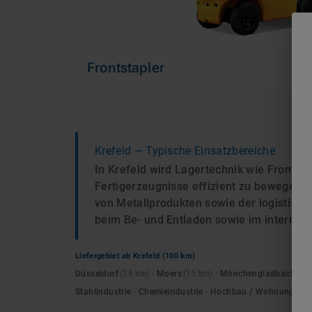
Frontstapler
Krefeld
— Typische Einsatzbereiche
In Krefeld wird Lagertechnik wie Frontst
Fertigerzeugnisse effizient zu bewegen.
von Metallprodukten sowie der logistisch
beim Be- und Entladen sowie im internen
Liefergebiet ab
Krefeld
(100 km)
Düsseldorf
(
15
km)
·
Moers
(
15
km)
·
Mönchengladbach
(
18
Stahlindustrie · Chemieindustrie · Hochbau / Wohnungsba