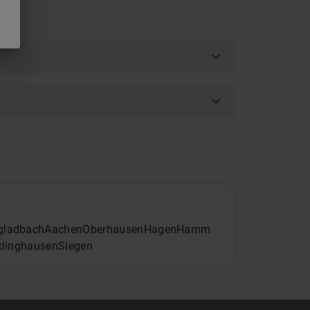
gladbach
Aachen
Oberhausen
Hagen
Hamm
klinghausen
Siegen