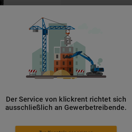
ab 56 €/Tag
apler vor allem in der ansässigen Stahl- und Chemieindustri
 Besonders im Rheinhafen und im Chempark Uerdingen diene
en Abwicklung chemischer Güter. Diese Lösungen unterstütze
 Warenfluss prozesssicher zu bewältigen.
Der Service von klickrent richtet sich
ausschließlich an Gewerbetreibende.
km)
·
Neuss
(
18
km)
·
Duisburg
(
20
km)
u