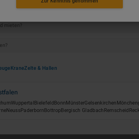
Zur Kenntnis genommen
efeld
ld mieten?
ten?
euge
Krane
Zelte & Hallen
tfalen
chum
Wuppertal
Bielefeld
Bonn
Münster
Gelsenkirchen
Mönchen
rne
Neuss
Paderborn
Bottrop
Bergisch Gladbach
Remscheid
Rec