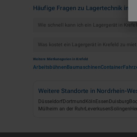
Häufige Fragen zu
Lagertechnik
in
Kr
Wie schnell kann ich ein Lagergerät in Krefe
Was kostet ein Lagergerät in Krefeld zu mie
Weitere Mietkategorien in
Krefeld
Arbeitsbühnen
Baumaschinen
Container
Fahrz
Weitere Standorte in
Nordrhein-Wes
Düsseldorf
Dortmund
Köln
Essen
Duisburg
Bo
Mülheim an der Ruhr
Leverkusen
Solingen
He