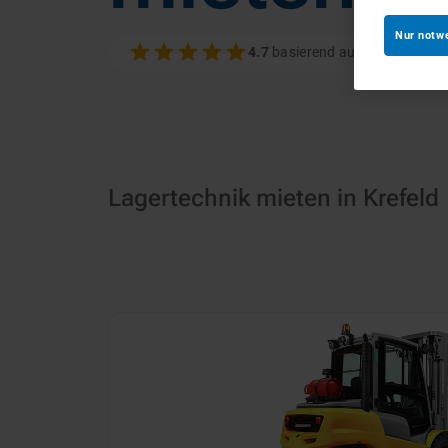
Nur notw
4.7
basierend auf 100+ Bewer
Lagertechnik mieten in Krefeld