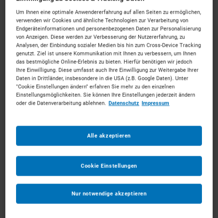
Um Ihnen eine optimale Anwendererfahrung auf allen Seiten zu ermöglichen,
verwenden wir Cookies und ähnliche Technologien zur Verarbeitung von
Endgeräteinformationen und personenbezogenen Daten zur Personalisierung
von Anzeigen. Diese werden zur Verbesserung der Nutzererfahrung, zu
Analysen, der Einbindung sozialer Medien bis hin zum Cross-Device Tracking
Walzen mieten in Leipzig
genutzt. Ziel ist unsere Kommunikation mit Ihnen zu verbessern, um Ihnen
das bestmögliche Online-Erlebnis zu bieten. Hierfür benötigen wir jedoch
Ihre Einwilligung. Diese umfasst auch Ihre Einwilligung zur Weitergabe Ihrer
Daten in Drittländer, insbesondere in die USA (z.B. Google Daten). Unter
Wachstum gestalten in der Messestadt.
Mieten Sie die
"Cookie Einstellungen ändern" erfahren Sie mehr zu den einzelnen
passenden Walzen für Ihr Vorhaben. Unkompliziert, zu
Einstellungsmöglichkeiten. Sie können Ihre Einstellungen jederzeit ändern
oder die Datenverarbeitung ablehnen.
Datenschutz
Impressum
starken Konditionen und mit persönlichem Experten-
Service.
113
Vermietpartner im Raum
Leipzig
Alle akzeptieren
Cookie Einstellungen
Nur notwendige akzeptieren