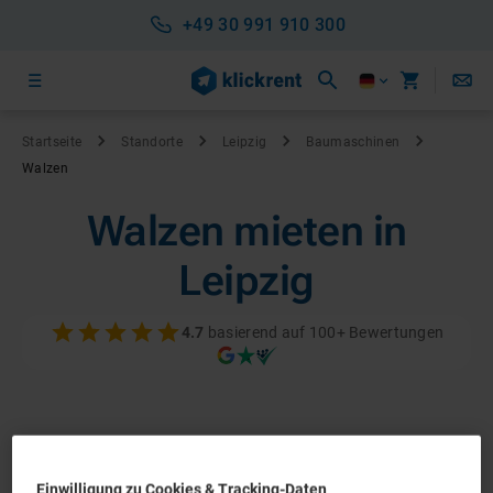
+49 30 991 910 300
Startseite
Standorte
Leipzig
Baumaschinen
Walzen
Walzen mieten in
Leipzig
4.7
basierend auf 100+ Bewertungen
Einwilligung zu Cookies & Tracking-Daten