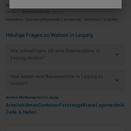
Delitzsch
(
25
km)
·
Grimma
(
30
km)
·
Merseburg
(
30
km)
·
Halle (Saale)
(
35
km)
·
Bitterfeld-Wolfen
(
45
km)
Messebau · Gründerzeitgebäude / Sanierung · Hafenbau / Logistik
Häufige Fragen zu
Walzen
in
Leipzig
Wie schnell kann ich eine Baumaschine in
Leipzig mieten?
Was kostet eine Baumaschine in Leipzig zu
mieten?
Weitere Mietkategorien in
Leipzig
Arbeitsbühnen
Container
Fahrzeuge
Krane
Lagertechnik
Zelte & Hallen