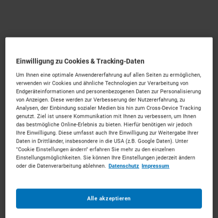
Container mieten in München
Einwilligung zu Cookies & Tracking-Daten
Starke Technik für die Isarmetropole.
Mieten Sie die
Um Ihnen eine optimale Anwendererfahrung auf allen Seiten zu ermöglichen,
passenden Container für Ihr Vorhaben. Unkompliziert,
verwenden wir Cookies und ähnliche Technologien zur Verarbeitung von
Endgeräteinformationen und personenbezogenen Daten zur Personalisierung
zu starken Konditionen und mit persönlichem Experten-
von Anzeigen. Diese werden zur Verbesserung der Nutzererfahrung, zu
Service.
Analysen, der Einbindung sozialer Medien bis hin zum Cross-Device Tracking
genutzt. Ziel ist unsere Kommunikation mit Ihnen zu verbessern, um Ihnen
202
Vermietpartner im Raum
München
das bestmögliche Online-Erlebnis zu bieten. Hierfür benötigen wir jedoch
Ihre Einwilligung. Diese umfasst auch Ihre Einwilligung zur Weitergabe Ihrer
Daten in Drittländer, insbesondere in die USA (z.B. Google Daten). Unter
"Cookie Einstellungen ändern" erfahren Sie mehr zu den einzelnen
Einstellungsmöglichkeiten. Sie können Ihre Einstellungen jederzeit ändern
oder die Datenverarbeitung ablehnen.
Datenschutz
Impressum
Alle akzeptieren