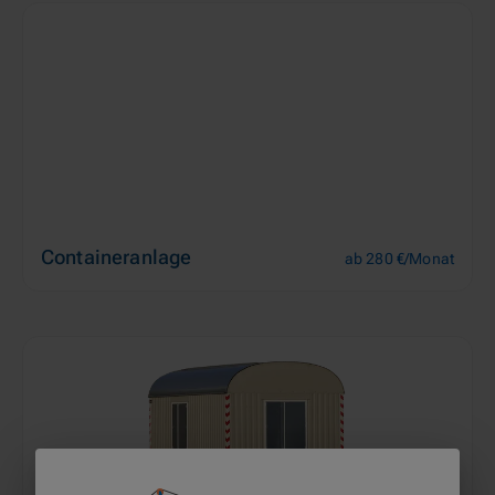
Containeranlage
ab 280 €/Monat