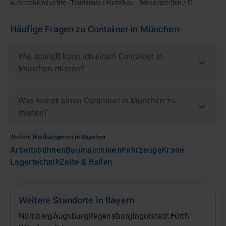
Automobilindustrie · Tourismus / Hotelbau · Rechenzentren / IT
Häufige Fragen zu
Container
in
München
Wie schnell kann ich einen Container in
München mieten?
Was kostet einen Container in München zu
mieten?
Weitere Mietkategorien in
München
Arbeitsbühnen
Baumaschinen
Fahrzeuge
Krane
Lagertechnik
Zelte & Hallen
Weitere Standorte in
Bayern
Nürnberg
Augsburg
Regensburg
Ingolstadt
Fürth